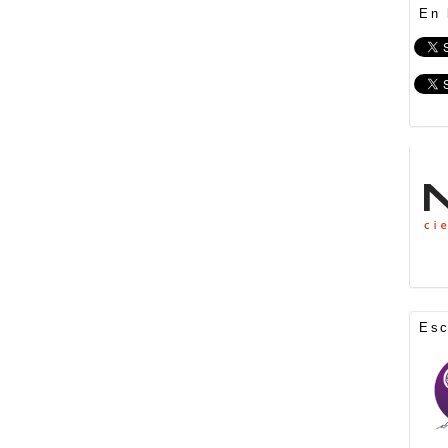
En 
Es