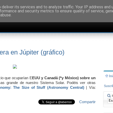
deliver its services and to analyze traffic. Your IP address and
formance and security metrics to ensure quality of service, ge
 abuse.
ra en Júpiter (gráfico)
In
io que ocuparían E
EUU y Canadá (*y México) sobre un
mas grande de nuestro Sistema Solar. Podéis ver otras
Suscr
onomy: The Size of Stuff (Astronomy Central)
| Vía:
Compartir