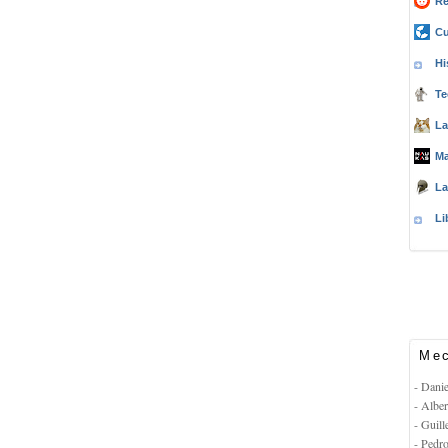
Re
Cu
Hi
Te
La
Ma
La
Li
Mec
- Dani
- Albe
- Guil
- Pedr