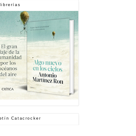
librerías
etín Catacrocker