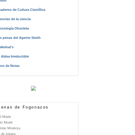
ddit
aderno de Cultura Científica
storias de la ciencia
cnología Obsoleta
s penas del Agente Smith
ikelnai's
 Aldea Irreductible
bro de Notas
enas de Fogonazos
el Marín
rto Montt
lermo Montoya
o de Alzaga