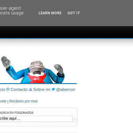
 user-agent
nerate usage
LEARN MORE
GOT IT
icio
Contacto
Sobre mí
@aberron
íbete
|
Recíbelo por mail