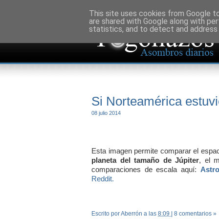
This site uses cookies from Google to 
are shared with Google along with per
statistics, and to detect and address
Si Norteamérica estuvie
08 julio 2014
Esta imagen permite comparar el espac
planeta del tamaño de Júpiter
, el 
comparaciones de escala aquí:
Astr
Reddit.
Escrito por Aberrón
a las
8:09
|
8 comentarios »