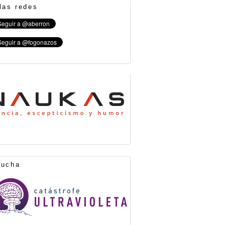
las redes
cucha