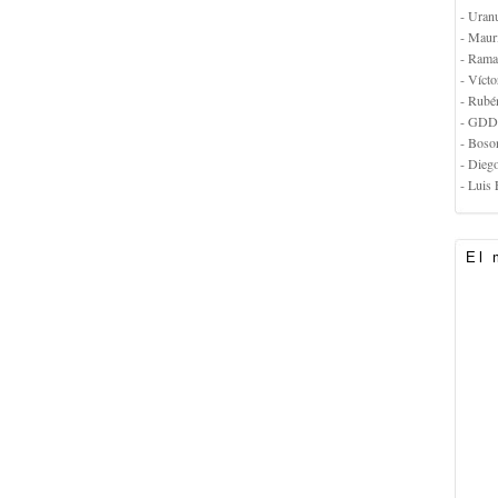
- Uran
- Maur
- Rama
- Vícto
- Rubé
- GDD
- Boso
- Dieg
- Luis 
El 