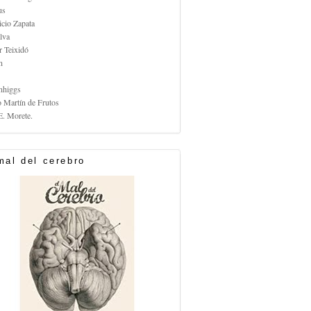
us
icio Zapata
lva
r Teixidó
n
nhiggs
o Martín de Frutos
E. Morete.
mal del cerebro