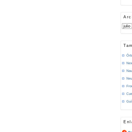
Arc
Tam
Órb
Nex
Nau
Neu
Fro
Cue
Guí
Enl