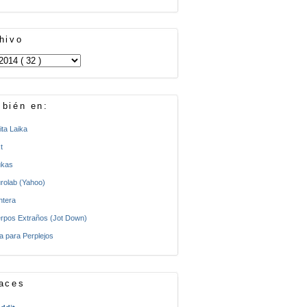
hivo
bién en:
ita Laika
t
kas
rolab (Yahoo)
ntera
rpos Extraños (Jot Down)
a para Perplejos
aces