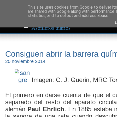
This site uses cookies from Google to deliver its
are shared with Google along with performance a
statistics, and to detect and address abuse.
L
Consiguen abrir la barrera quí
20 noviembre 2014
Imagen: C. J. Guerin, MRC Tox
El primero en darse cuenta de que el c
separado del resto del aparato circula
alemán
Paul Ehrlich
. En 1885 estaba i
la sangre de una rata cuando descubr