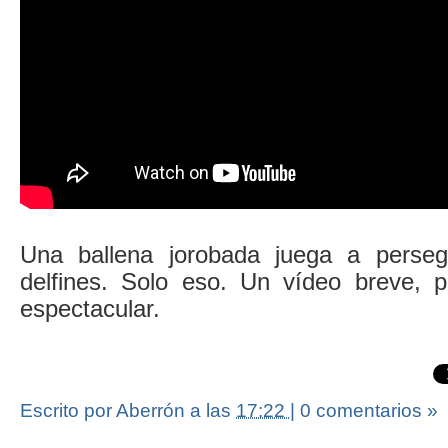
Una ballena jorobada juega a perse
delfines. Solo eso. Un vídeo breve, 
espectacular.
Escrito por Aberrón
a las
17:22
|
0 comentarios »