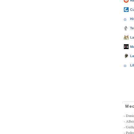
Re
Cu
Hi
Te
La
Ma
La
Li
Mec
- Dani
- Albe
- Guil
- Pedr