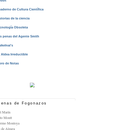
ddit
aderno de Cultura Científica
storias de la ciencia
cnología Obsoleta
s penas del Agente Smith
ikelnai's
 Aldea Irreductible
bro de Notas
enas de Fogonazos
el Marín
rto Montt
lermo Montoya
o de Alzaga