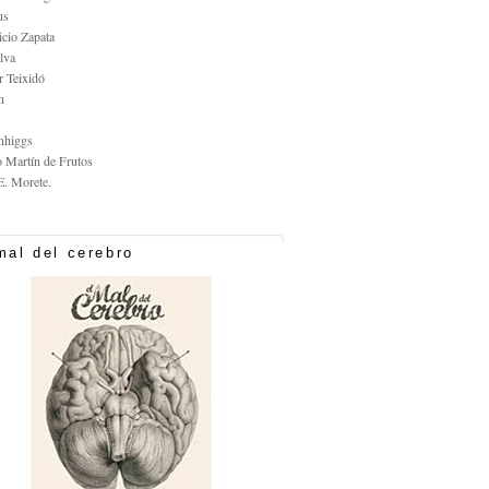
us
icio Zapata
lva
r Teixidó
n
nhiggs
o Martín de Frutos
E. Morete.
mal del cerebro