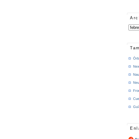
Arc
Tam
Órb
Nex
Nau
Neu
Fro
Cue
Guí
Enl