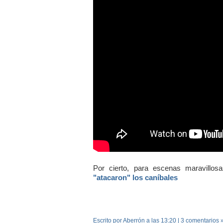
Por cierto, para escenas maravillos
"atacaron" los caníbales
Escrito por Aberrón
a las
13:20
|
3 comentarios 