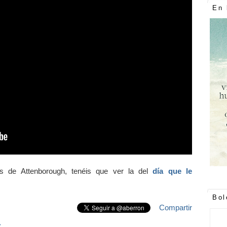
En 
as de Attenborough, tenéis que ver la del
día que le
Bol
Compartir
»