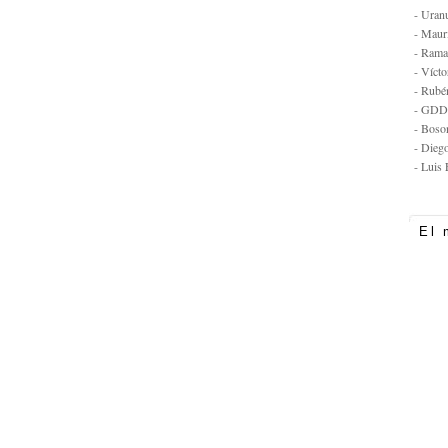
- Uran
- Maur
- Rama
- Vícto
- Rubé
- GDD
- Boso
- Dieg
- Luis 
El 