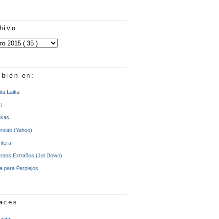
hivo
bién en:
ita Laika
t
kas
rolab (Yahoo)
ntera
rpos Extraños (Jot Down)
a para Perplejos
aces