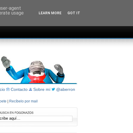
 user-agent
nerate usage
LEARN MORE
GOT IT
icio
Contacto
Sobre mí
@aberron
íbete
|
Recíbelo por mail