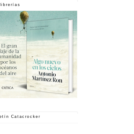
librerías
etín Catacrocker