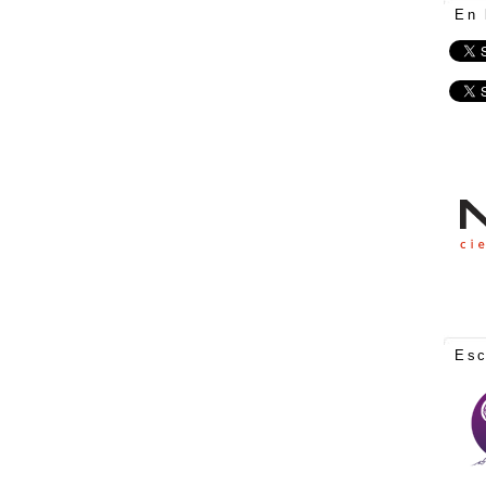
En 
Es