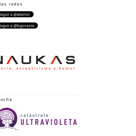
las redes
cucha