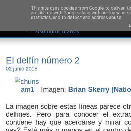
This site uses cookies from Google to deliver its
are shared with Google along with performance a
statistics, and to detect and address abuse.
L
El delfín número 2
02 junio 2015
Imagen:
Brian Skerry (Nati
La imagen sobre estas líneas parece ot
delfines. Pero para conocer el extrao
contiene hay que acercarse y mirar c
ves? Está más o menos en el centro d