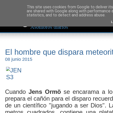
This site uses cookies from Google to deliver its
are shared with Google along with performance a
statistics, and to detect and address abuse.
L
El hombre que dispara meteori
08 junio 2015
Cuando
Jens Ormö
se encarama a lo 
prepara el cañón para el disparo recuerd
de un científico "jugando a ser Dios". 
metros cuadrados, contiene una plat