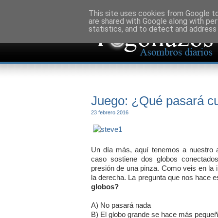
This site uses cookies from Google to 
are shared with Google along with per
statistics, and to detect and address
Juego: ¿Qué pasará cu
23 febrero 2016
Un día más, aquí tenemos a nuestro
caso sostiene dos globos conectados
presión de una pinza. Como veis en la i
la derecha. La pregunta que nos hace e
globos?
A) No pasará nada
B) El globo grande se hace más pequeñ