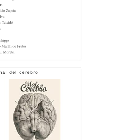
us
icio Zapata
lva
r Teixidó
n
nhiggs
o Martín de Frutos
E. Morete.
mal del cerebro