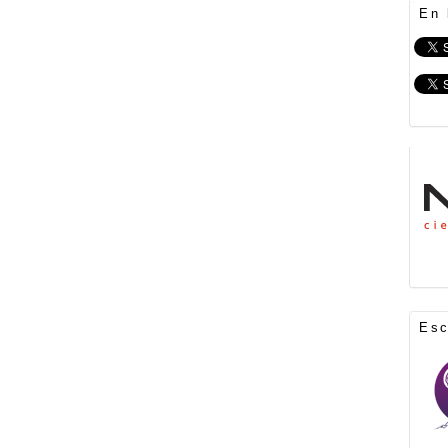
En 
Es