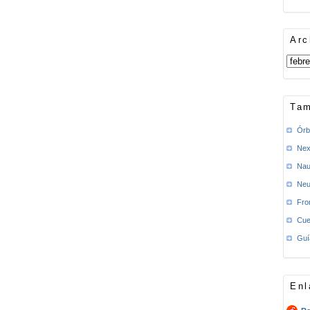
Arc
Tam
Órb
Nex
Nau
Neu
Fro
Cue
Guí
Enl