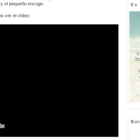
 y el pequeño encoge.
En 
 ver el vídeo:
Bol