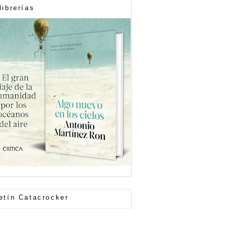
librerías
etín Catacrocker