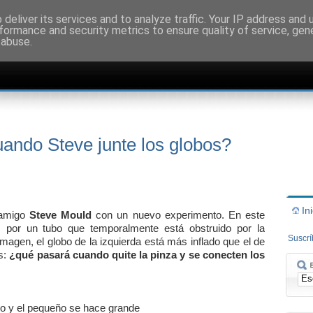
deliver its services and to analyze traffic. Your IP address and
formance and security metrics to ensure quality of service, ge
 abuse.
ando Steve junte los globos?
In
 amigo
Steve Mould
con un nuevo experimento. En este
 por un tubo que temporalmente está obstruido por la
Suscr
magen, el globo de la izquierda está más inflado que el de
s:
¿qué pasará cuando quite la pinza y se conecten los
o y el pequeño se hace grande