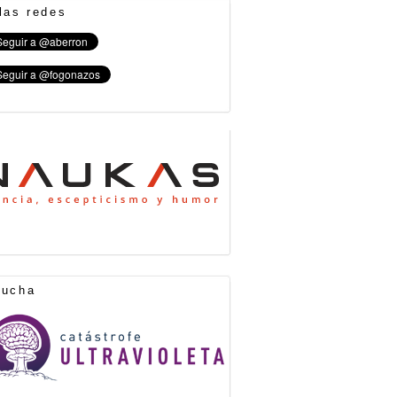
las redes
cucha