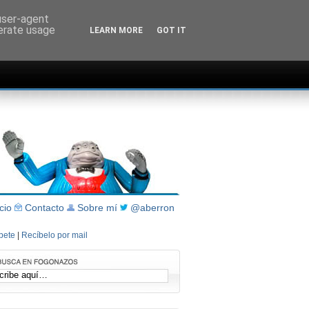
 user-agent
nerate usage
LEARN MORE
GOT IT
icio
Contacto
Sobre mí
@aberron
íbete
|
Recíbelo por mail