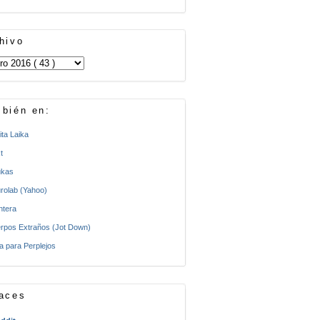
hivo
bién en:
ita Laika
t
kas
rolab (Yahoo)
ntera
rpos Extraños (Jot Down)
a para Perplejos
aces