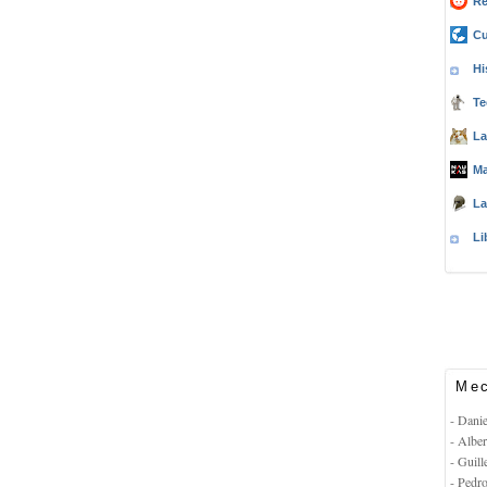
Re
Cu
Hi
Te
La
Ma
La
Li
Mec
- Dani
- Albe
- Guil
- Pedr