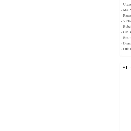
- Uran
- Maur
- Rama
- Vícto
- Rubé
- GDD
- Boso
- Dieg
- Luis 
El 