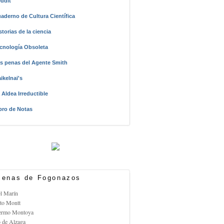
ddit
aderno de Cultura Científica
storias de la ciencia
cnología Obsoleta
s penas del Agente Smith
ikelnai's
 Aldea Irreductible
bro de Notas
enas de Fogonazos
el Marín
rto Montt
lermo Montoya
o de Alzaga