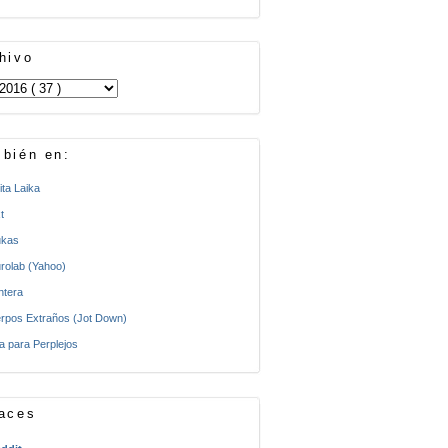
hivo
bién en:
ita Laika
t
kas
rolab (Yahoo)
ntera
rpos Extraños (Jot Down)
a para Perplejos
aces