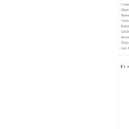
- Uran
- Maur
- Rama
- Vícto
- Rubé
- GDD
- Boso
- Dieg
- Luis 
El 