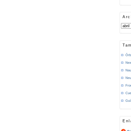
Arc
Tam
Órb
Nex
Nau
Neu
Fro
Cue
Guí
Enl