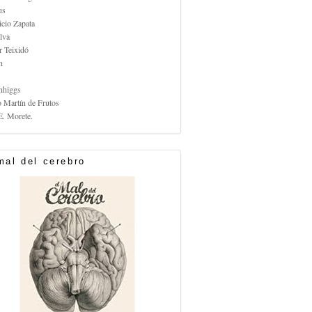
us
icio Zapata
lva
r Teixidó
n
nhiggs
o Martín de Frutos
E. Morete.
mal del cerebro