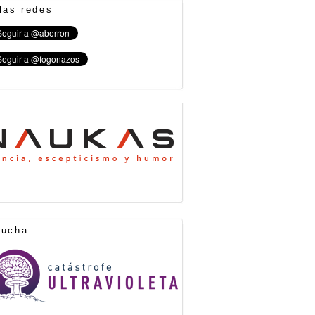
las redes
cucha