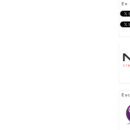
En 
Es