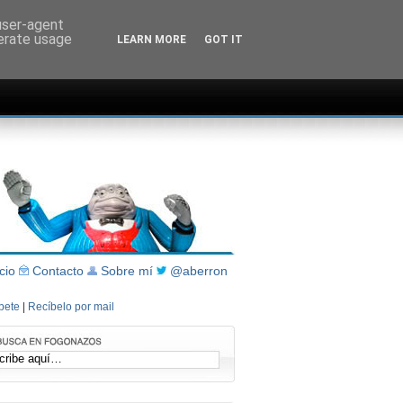
 user-agent
nerate usage
LEARN MORE
GOT IT
icio
Contacto
Sobre mí
@aberron
íbete
|
Recíbelo por mail