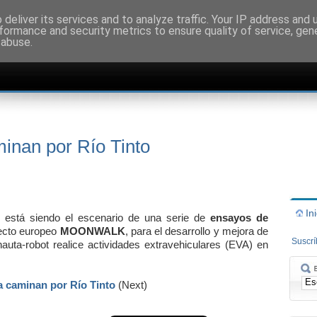
deliver its services and to analyze traffic. Your IP address and
formance and security metrics to ensure quality of service, ge
 abuse.
inan por Río Tinto
In
to está siendo el escenario de una serie de
ensayos de
yecto europeo
MOONWALK
, para el desarrollo y mejora de
Suscr
auta-robot realice actividades extravehiculares (EVA) en
a caminan por Río Tinto
(Next)