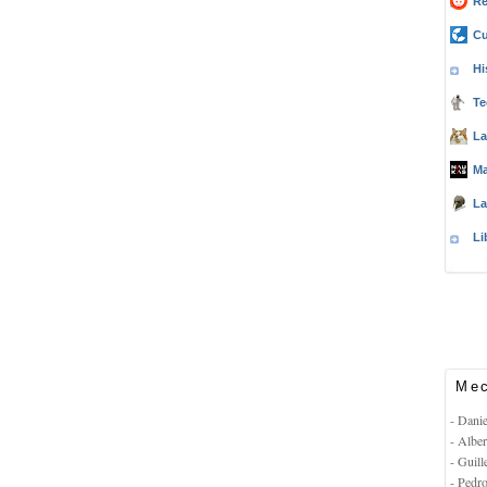
Re
Cu
Hi
Te
La
Ma
La
Li
Mec
- Dani
- Albe
- Guil
- Pedr