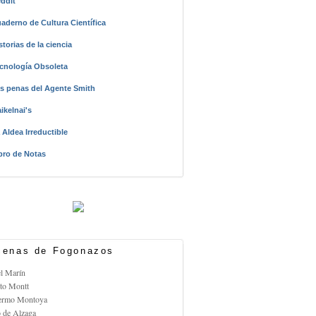
ddit
aderno de Cultura Científica
storias de la ciencia
cnología Obsoleta
s penas del Agente Smith
ikelnai's
 Aldea Irreductible
bro de Notas
enas de Fogonazos
el Marín
rto Montt
lermo Montoya
o de Alzaga