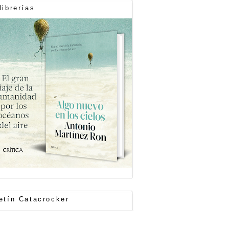
librerías
etín Catacrocker