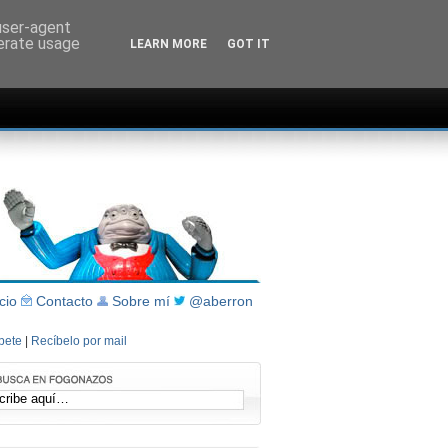
 user-agent
nerate usage
LEARN MORE
GOT IT
icio
Contacto
Sobre mí
@aberron
íbete
|
Recíbelo por mail