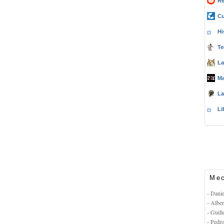
Re
Cu
Hi
Te
La
Ma
La
Li
Mec
- Dani
- Albe
- Guil
- Pedr