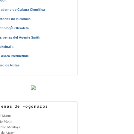
ddit
aderno de Cultura Científica
storias de la ciencia
cnología Obsoleta
s penas del Agente Smith
ikelnai's
 Aldea Irreductible
bro de Notas
enas de Fogonazos
el Marín
rto Montt
lermo Montoya
o de Alzaga