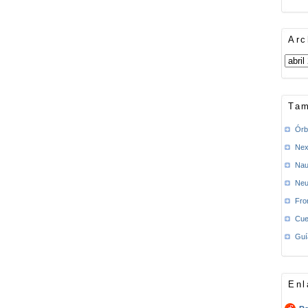
Arc
Tam
Órb
Nex
Nau
Neu
Fro
Cue
Guí
Enl