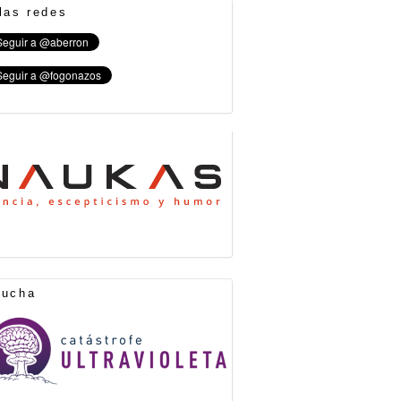
las redes
cucha