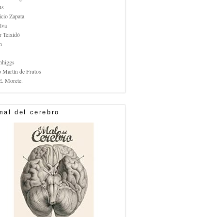
us
icio Zapata
lva
r Teixidó
n
nhiggs
o Martín de Frutos
E. Morete.
mal del cerebro