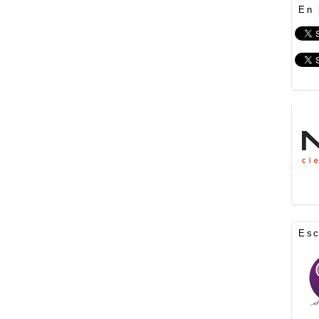
En 
Es