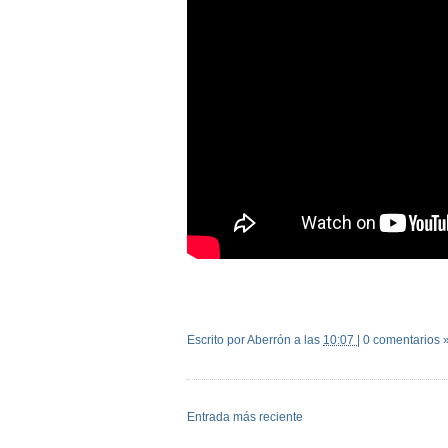
Escrito por Aberrón
a las
10:07
|
0 comentarios 
Entrada más reciente