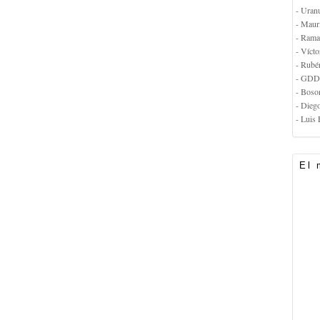
- Uran
- Maur
- Rama
- Vícto
- Rubé
- GDD
- Boso
- Dieg
- Luis 
El 