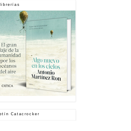
librerías
etín Catacrocker