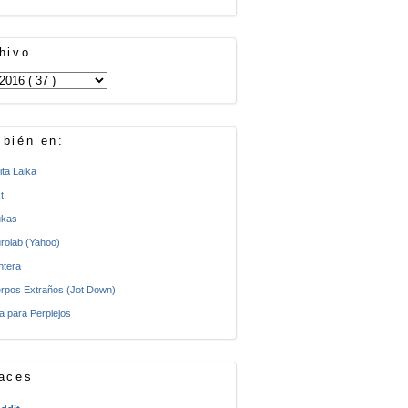
hivo
bién en:
ita Laika
t
kas
rolab (Yahoo)
ntera
rpos Extraños (Jot Down)
a para Perplejos
aces