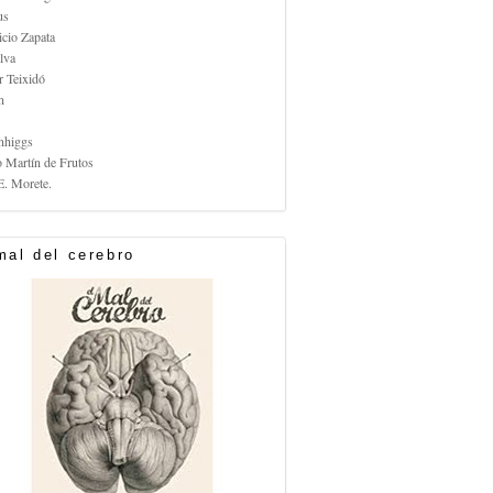
us
icio Zapata
lva
r Teixidó
n
nhiggs
o Martín de Frutos
E. Morete.
mal del cerebro