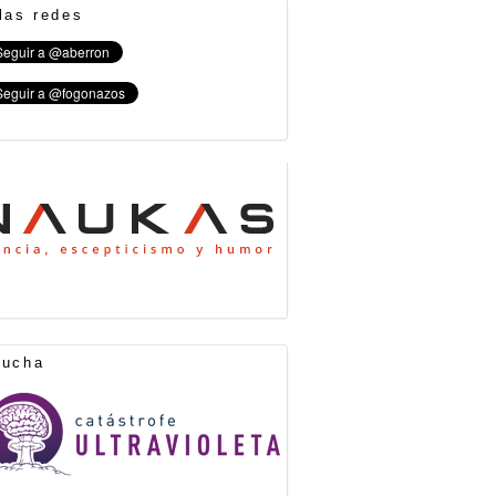
las redes
cucha