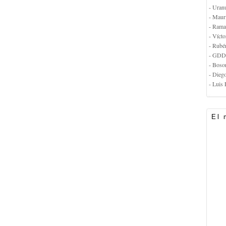
- Uran
- Maur
- Rama
- Vícto
- Rubé
- GDD
- Boso
- Dieg
- Luis 
El 