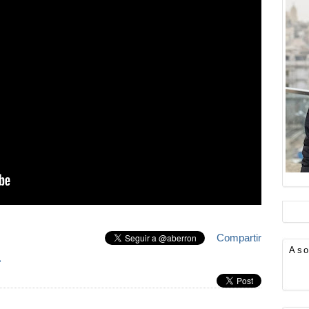
Compartir
Aso
»