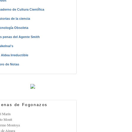
ddit
aderno de Cultura Científica
storias de la ciencia
cnología Obsoleta
s penas del Agente Smith
ikelnai's
 Aldea Irreductible
bro de Notas
enas de Fogonazos
el Marín
rto Montt
lermo Montoya
o de Alzaga