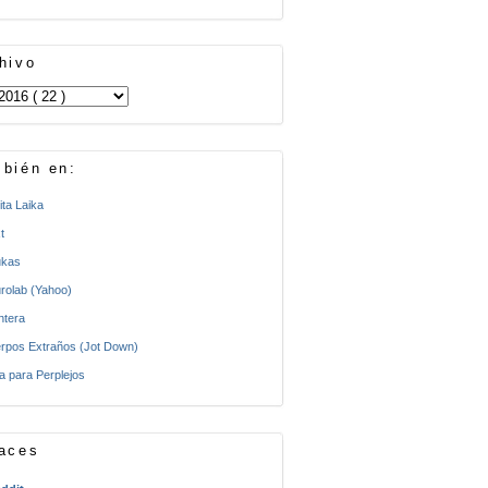
hivo
bién en:
ita Laika
t
kas
rolab (Yahoo)
ntera
rpos Extraños (Jot Down)
a para Perplejos
aces