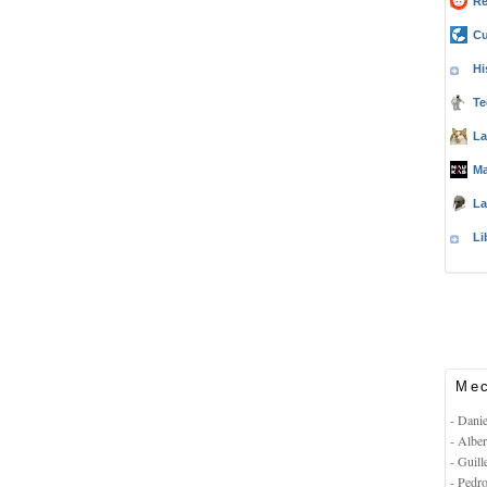
Re
Cu
Hi
Te
La
Ma
La
Li
Mec
- Dani
- Albe
- Guil
- Pedr