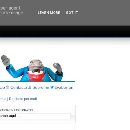
 user-agent
nerate usage
LEARN MORE
GOT IT
icio
Contacto
Sobre mí
@aberron
íbete
|
Recíbelo por mail