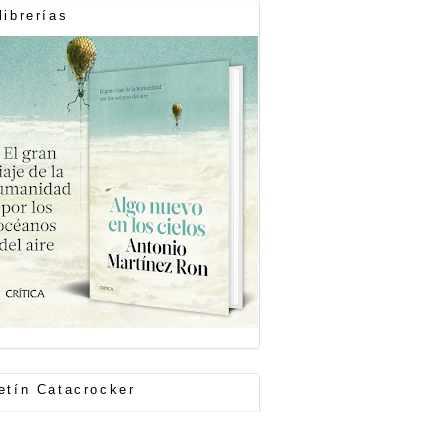
librerías
etín Catacrocker