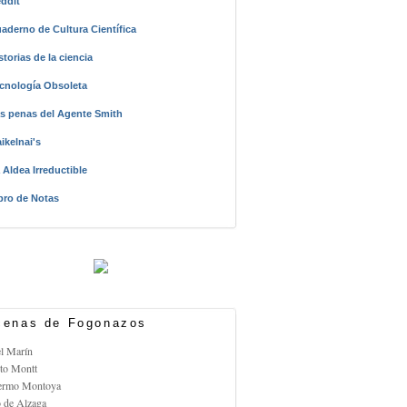
ddit
aderno de Cultura Científica
storias de la ciencia
cnología Obsoleta
s penas del Agente Smith
ikelnai's
 Aldea Irreductible
bro de Notas
enas de Fogonazos
el Marín
rto Montt
lermo Montoya
o de Alzaga