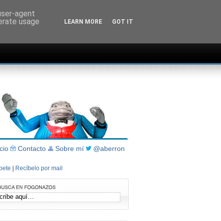
 user-agent
nerate usage
LEARN MORE
GOT IT
icio
Contacto
Sobre mí
@aberron
íbete
|
Recíbelo por mail