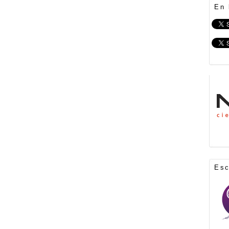
En 
Es