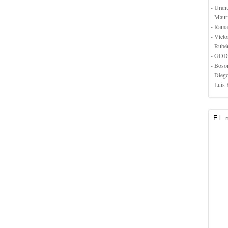
- Uran
- Maur
- Rama
- Vícto
- Rubé
- GDD
- Boso
- Dieg
- Luis 
El 