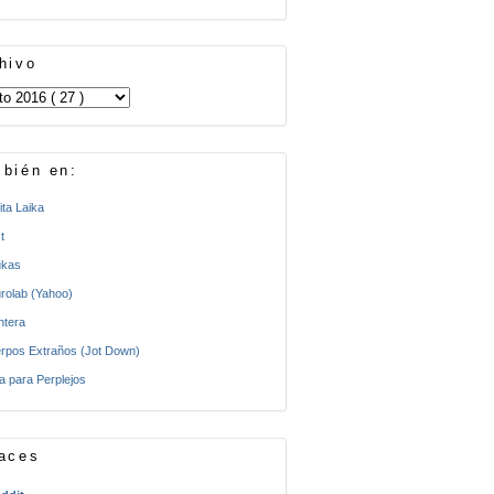
hivo
bién en:
ita Laika
t
kas
rolab (Yahoo)
ntera
rpos Extraños (Jot Down)
a para Perplejos
aces