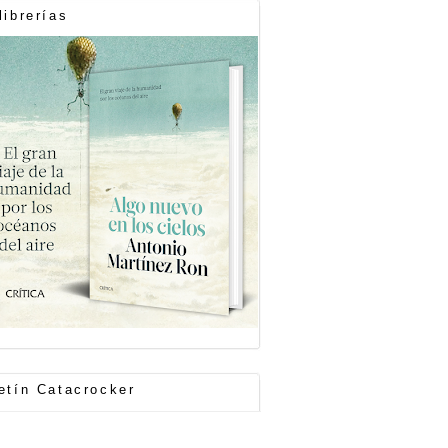
librerías
etín Catacrocker