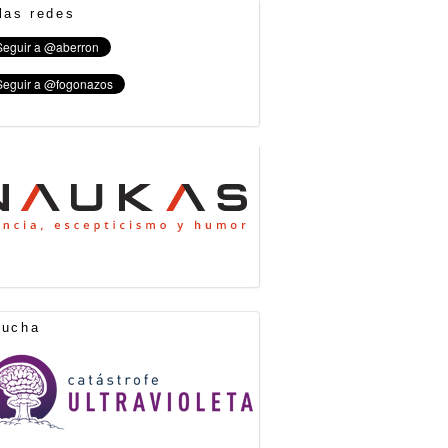
las redes
cucha