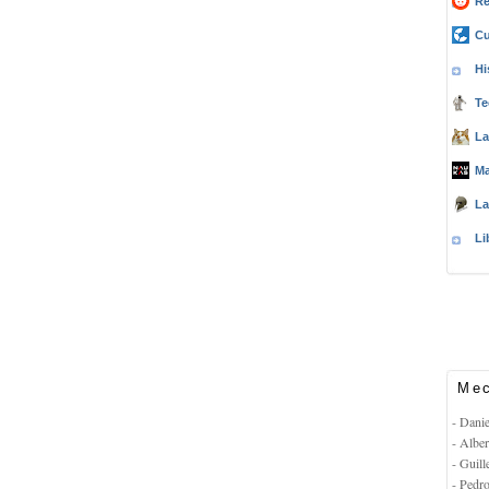
Re
Cu
Hi
Te
La
Ma
La
Li
Mec
- Dani
- Albe
- Guil
- Pedr