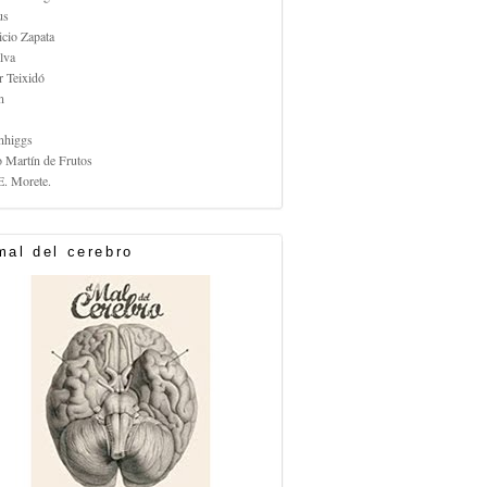
us
icio Zapata
lva
r Teixidó
n
nhiggs
o Martín de Frutos
E. Morete.
mal del cerebro