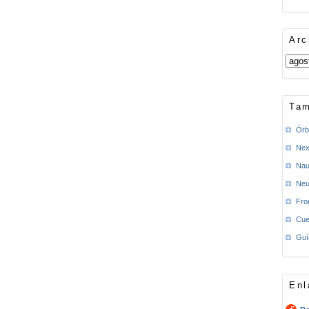
Arc
Tam
Órb
Nex
Nau
Neu
Fro
Cue
Guí
Enl