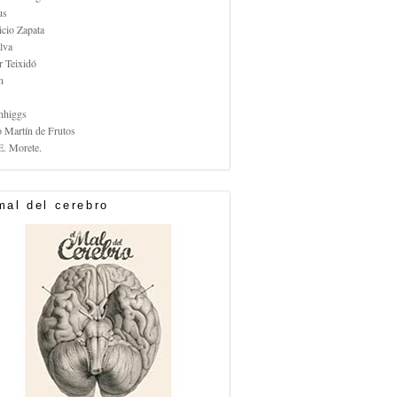
us
icio Zapata
lva
r Teixidó
n
nhiggs
o Martín de Frutos
E. Morete.
mal del cerebro