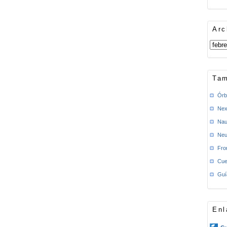
Arc
Tam
Órb
Nex
Nau
Neu
Fro
Cue
Guí
Enl