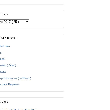
hivo
bién en:
ita Laika
t
kas
rolab (Yahoo)
ntera
rpos Extraños (Jot Down)
a para Perplejos
aces