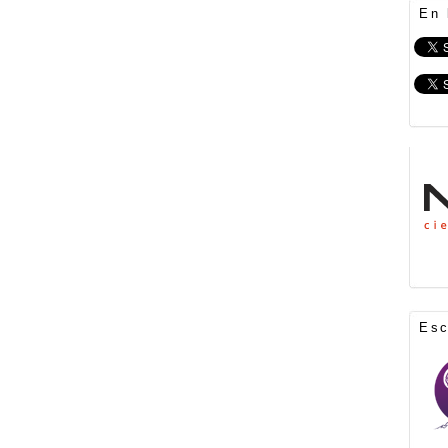
En 
Es