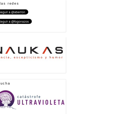
las redes
cucha