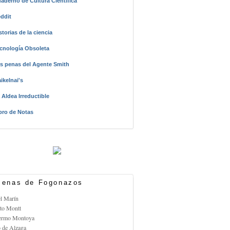
aderno de Cultura Científica
ddit
storias de la ciencia
cnología Obsoleta
s penas del Agente Smith
ikelnai's
 Aldea Irreductible
bro de Notas
enas de Fogonazos
el Marín
rto Montt
lermo Montoya
o de Alzaga