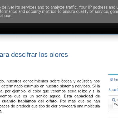
deliver its services and to analyze traffic. Your IP address and
formance and security metrics to ensure quality of service, ge
 abuse.
ra descifrar los olores
In
o, nuestros conocimientos sobre óptica y acústica nos
n determinado estímulo en nuestro sistema nervioso. Si la
Suscr
a, por ejemplo, el color que veremos sería rojizo y si la
abremos que es un sonido agudo.
Esta capacidad de
, cuando hablamos del olfato
. Por más que se han
apaces de predecir que tipo de olor provocará una molécula
a.