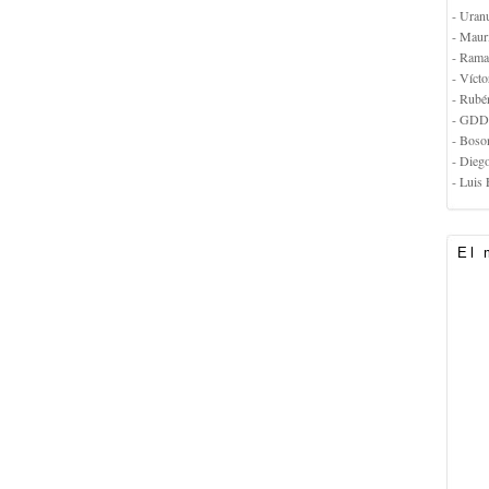
- Uran
- Maur
- Rama
- Vícto
- Rubé
- GDD
- Boso
- Dieg
- Luis 
El 