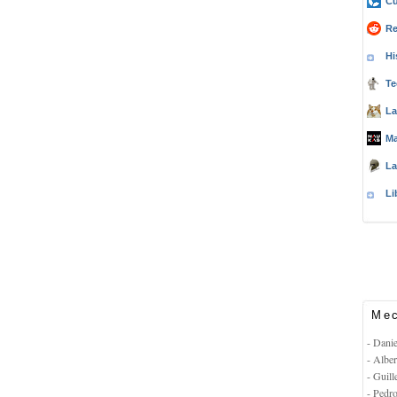
Cu
Re
Hi
Te
La
Ma
La
Li
Mec
- Dani
- Albe
- Guil
- Pedr