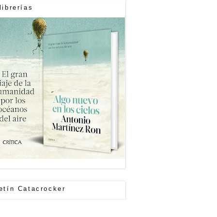
librerías
etín Catacrocker