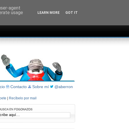
 user-agent
nerate usage
LEARN MORE
GOT IT
icio
Contacto
Sobre mí
@aberron
íbete
|
Recíbelo por mail