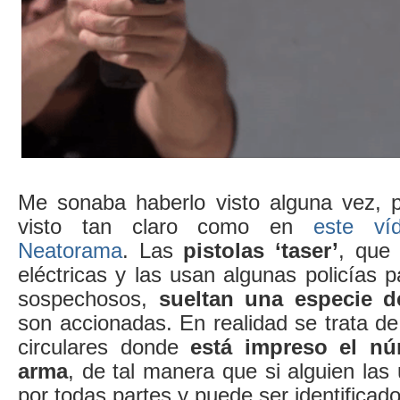
Me sonaba haberlo visto alguna vez, 
visto tan claro como en
este ví
Neatorama
. Las
pistolas ‘taser’
, que
eléctricas y las usan algunas policías p
sospechosos,
sueltan una especie de 
son accionadas. En realidad se trata d
circulares donde
está impreso el nú
arma
, de tal manera que si alguien las u
por todas partes y puede ser identificado