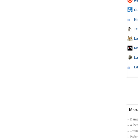
Re
Cu
Hi
Te
La
Ma
La
Li
Mec
- Dani
- Albe
- Guil
- Pedr