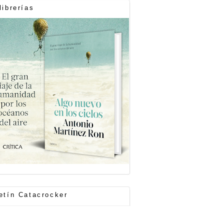
librerías
etín Catacrocker