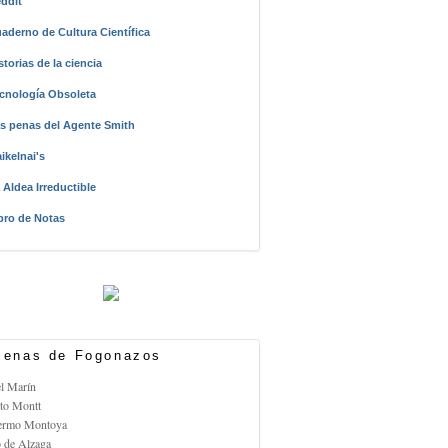
ddit
aderno de Cultura Científica
storias de la ciencia
cnología Obsoleta
s penas del Agente Smith
ikelnai's
 Aldea Irreductible
bro de Notas
enas de Fogonazos
el Marín
rto Montt
lermo Montoya
o de Alzaga