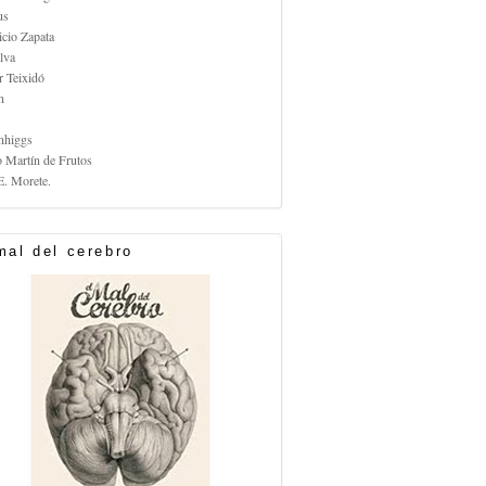
us
icio Zapata
lva
r Teixidó
n
nhiggs
o Martín de Frutos
E. Morete.
mal del cerebro