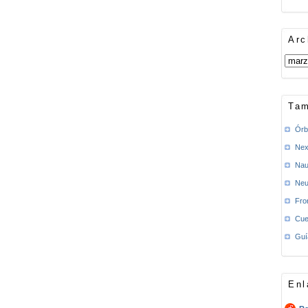
Arc
Tam
Órb
Nex
Nau
Neu
Fro
Cue
Guí
Enl