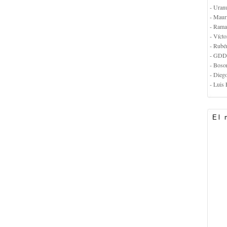
- Uran
- Maur
- Rama
- Vícto
- Rubé
- GDD
- Boso
- Dieg
- Luis 
El 