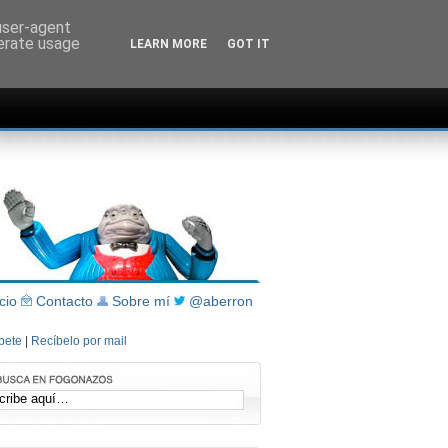
 user-agent
nerate usage
LEARN MORE
GOT IT
icio
Contacto
Sobre mí
@aberron
íbete
|
Recíbelo por mail