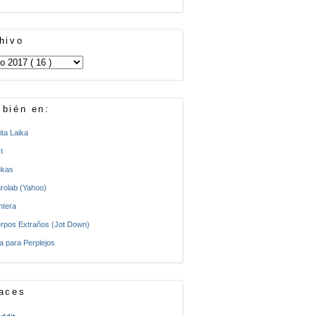
hivo
bién en:
ita Laika
t
kas
rolab (Yahoo)
ntera
rpos Extraños (Jot Down)
a para Perplejos
aces