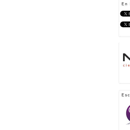
En 
Es