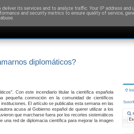
deliver its services and to analyze traffic. Your IP address and
formance and security metrics to ensure quality of service, ge
 abuse.
amarnos diplomáticos?
In
cos”. Con este incendiario titular la científica española
a pequeña conmoción en la comunidad de científicos
Suscr
 instituciones. El artículo se publicaba esta semana en las
 autora acusa al Gobierno español de querer utilizar a los
tuvieron que marcharse fuera por los recortes sistemáticos
e una red de diplomacia científica para mejorar la imagen