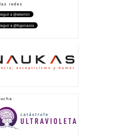
las redes
cucha