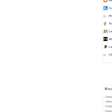
Re
Cu
Hi
Te
La
Ma
La
Li
Mec
- Dani
- Albe
- Guil
- Pedr