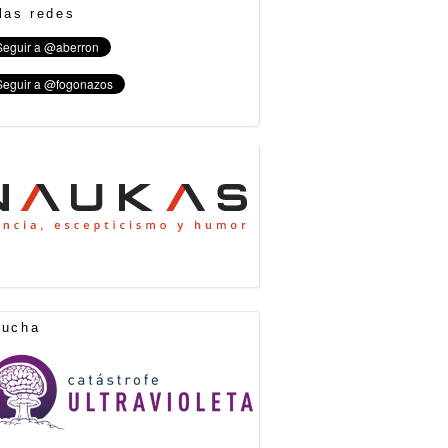
las redes
cucha