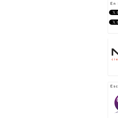
En 
Es