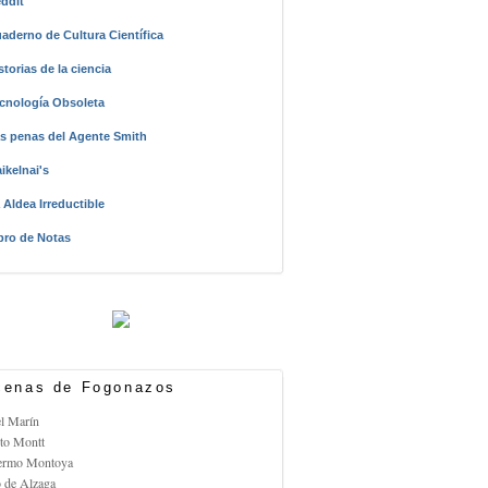
ddit
aderno de Cultura Científica
storias de la ciencia
cnología Obsoleta
s penas del Agente Smith
ikelnai's
 Aldea Irreductible
bro de Notas
enas de Fogonazos
el Marín
rto Montt
lermo Montoya
o de Alzaga