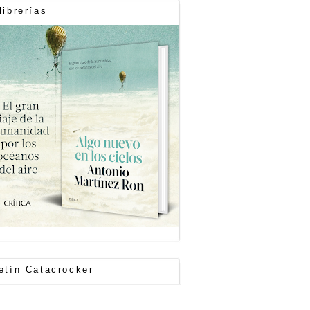
librerías
etín Catacrocker