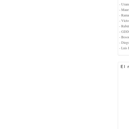
- Uran
- Maur
- Rama
- Vícto
- Rubé
- GDD
- Boso
- Dieg
- Luis 
El 