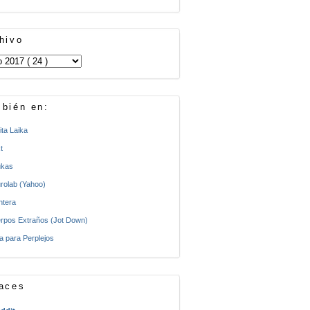
hivo
bién en:
ita Laika
t
kas
rolab (Yahoo)
ntera
rpos Extraños (Jot Down)
a para Perplejos
aces