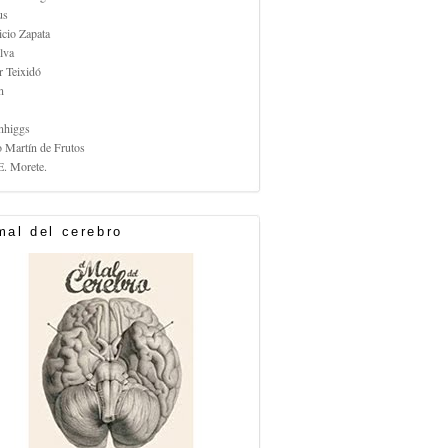
us
icio Zapata
lva
r Teixidó
n
nhiggs
o Martín de Frutos
E. Morete.
mal del cerebro