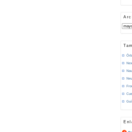
Arc
Tam
Órb
Nex
Nau
Neu
Fro
Cue
Guí
Enl