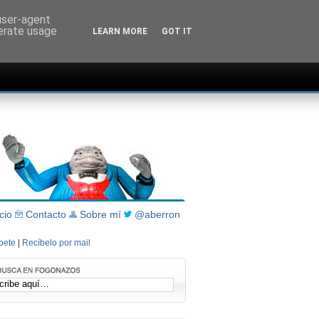
 user-agent
nerate usage
LEARN MORE
GOT IT
icio
Contacto
Sobre mí
@aberron
íbete
|
Recíbelo por mail