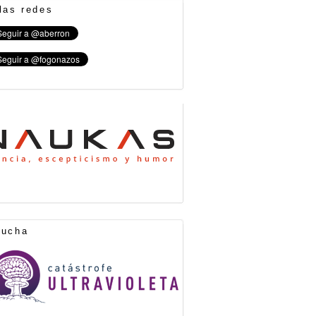
las redes
cucha