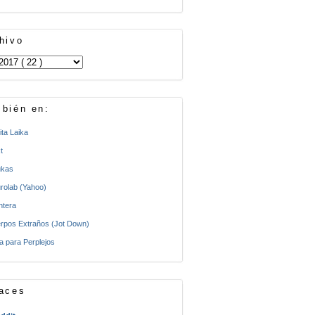
hivo
bién en:
ita Laika
t
kas
rolab (Yahoo)
ntera
rpos Extraños (Jot Down)
a para Perplejos
aces