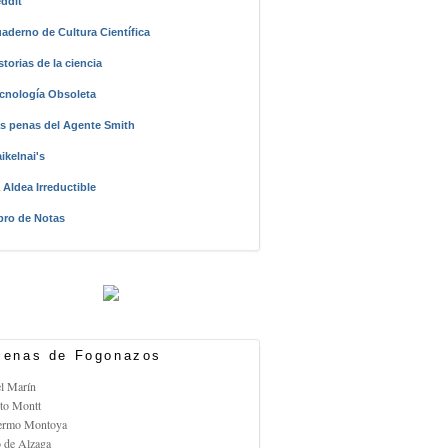
ddit
aderno de Cultura Científica
storias de la ciencia
cnología Obsoleta
s penas del Agente Smith
ikelnai's
 Aldea Irreductible
bro de Notas
enas de Fogonazos
el Marín
rto Montt
lermo Montoya
o de Alzaga