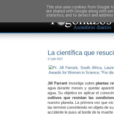
This site uses cookies from Google to 
are shared with Google along with per
statistics, and to detect and address
La científica que resuc
17 julio 2017
Jill Farrant
investiga sobre
plantas re
agua durante meses y quedar aparent
agua. Su objetivo es aplicar el conoc
cultivos que resistan las condicio
nuestro planeta. La primera vez que vi
las terminó convirtiendo en objeto de s
accidente le puso al borde de la muerte