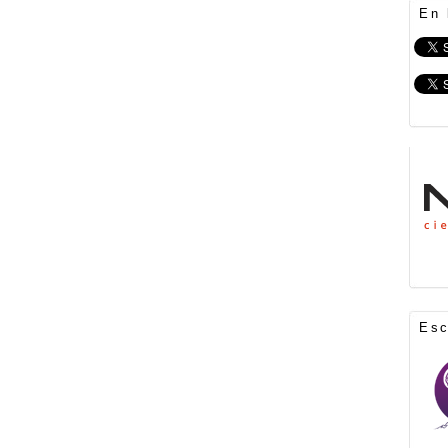
En 
Es