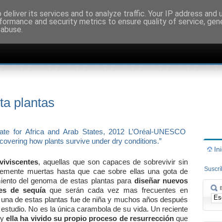
deliver its services and to analyze traffic. Your IP address and
formance and security metrics to ensure quality of service, ge
 abuse.
ita plantas
In
viviscentes
, aquellas que son capaces de sobrevivir sin
Suscr
emente muertas hasta que cae sobre ellas una gota de
imiento del genoma de estas plantas para
diseñar nuevos
nes de sequía
que serán cada vez mas frecuentes en
o una de estas plantas fue de niña y muchos años después
u estudio. No es la única carambola de su vida. Un reciente
 y
ella ha vivido su propio proceso de resurrección
que