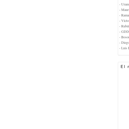
- Uran
- Maur
- Rama
- Vícto
- Rubé
- GDD
- Boso
- Dieg
- Luis 
El 