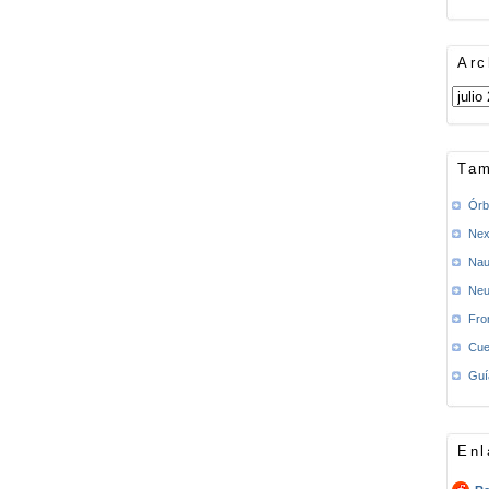
Arc
Tam
Órb
Nex
Nau
Neu
Fro
Cue
Guí
Enl