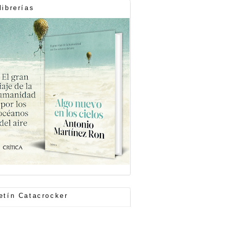
librerías
etín Catacrocker