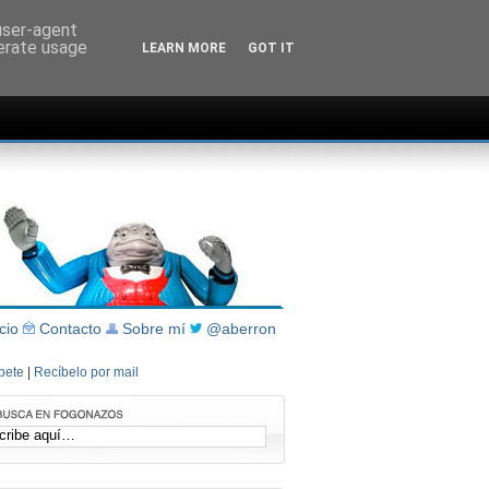
 user-agent
nerate usage
LEARN MORE
GOT IT
icio
Contacto
Sobre mí
@aberron
íbete
|
Recíbelo por mail