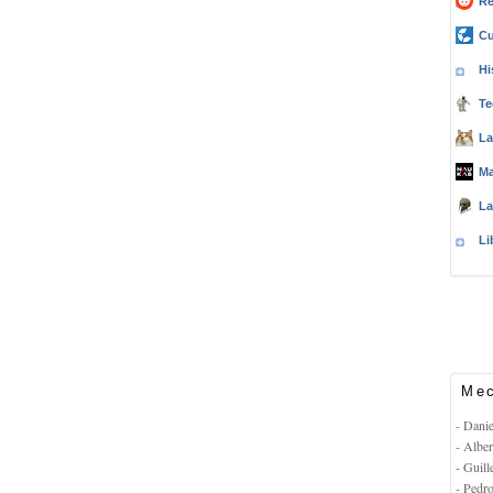
Re
Cu
Hi
Te
La
Ma
La
Li
Mec
- Dani
- Albe
- Guil
- Pedr