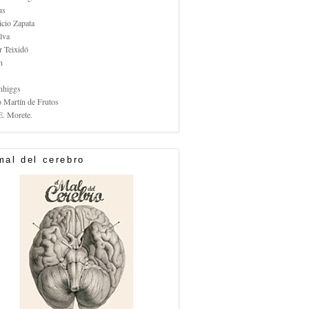
us
icio Zapata
lva
r Teixidó
n
nhiggs
o Martín de Frutos
E. Morete.
mal del cerebro