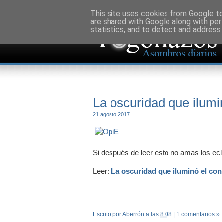
This site uses cookies from Google to 
are shared with Google along with per
statistics, and to detect and address
La oscuridad que ilumi
21 agosto 2017
Si después de leer esto no amas los ecl
Leer:
La oscuridad que iluminó el co
Escrito por Aberrón
a las
8:08
|
1 comentarios »