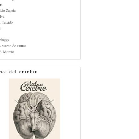
us
icio Zapata
lva
r Teixidó
n
nhiggs
o Martín de Frutos
E. Morete.
mal del cerebro