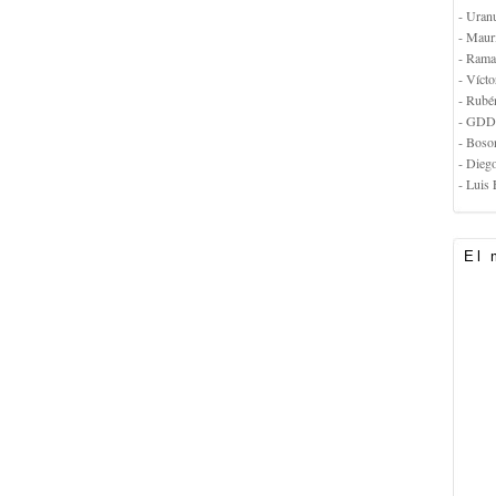
- Uran
- Maur
- Rama
- Vícto
- Rubé
- GDD
- Boso
- Dieg
- Luis 
El 