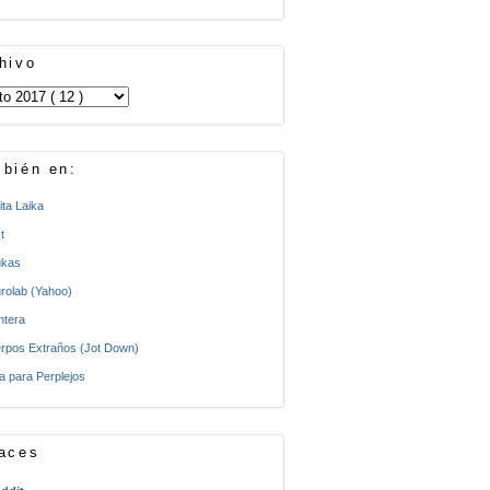
hivo
bién en:
ita Laika
t
kas
rolab (Yahoo)
ntera
rpos Extraños (Jot Down)
a para Perplejos
aces