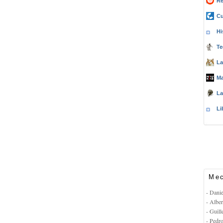
Re
Cu
Hi
Te
La
Ma
La
Li
Mec
- Dani
- Albe
- Guil
- Pedr