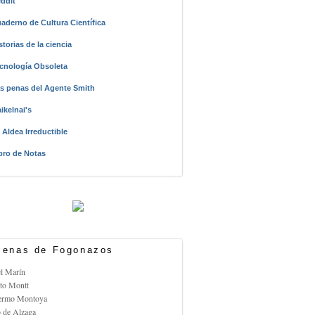
ddit
aderno de Cultura Científica
storias de la ciencia
cnología Obsoleta
s penas del Agente Smith
ikelnai's
 Aldea Irreductible
bro de Notas
enas de Fogonazos
el Marín
rto Montt
lermo Montoya
o de Alzaga