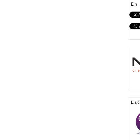
En 
Es