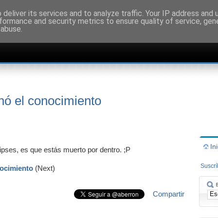
deliver its services and to analyze traffic. Your IP address and
formance and security metrics to ensure quality of service, ge
 abuse.
nó el conocimiento
In
ipses, es que estás muerto por dentro. ;P
Suscr
nocimiento
(Next)
Compartir