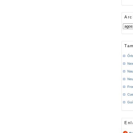
Arc
Tam
Órb
Nex
Nau
Neu
Fro
Cue
Guí
Enl