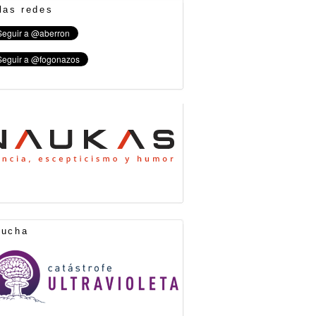
las redes
cucha