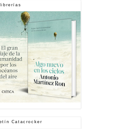
librerías
etín Catacrocker