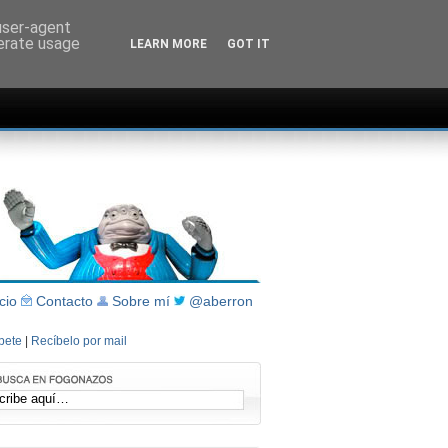
 user-agent
nerate usage
LEARN MORE
GOT IT
icio
Contacto
Sobre mí
@aberron
íbete
|
Recíbelo por mail