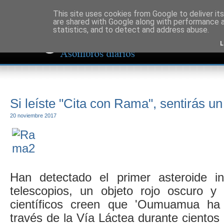
This site uses cookies from Google to deliver its
are shared with Google along with performance a
statistics, and to detect and address abuse.
L
Si leíste "Cita con Rama", sentirás un
20 noviembre 2017
Han detectado el primer asteroide in
telescopios, un objeto rojo oscuro y
científicos creen que 'Oumuamua ha
través de la Vía Láctea durante cientos