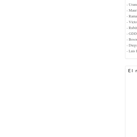
- Uran
- Maur
- Rama
- Vícto
- Rubé
- GDD
- Boso
- Dieg
- Luis 
El 