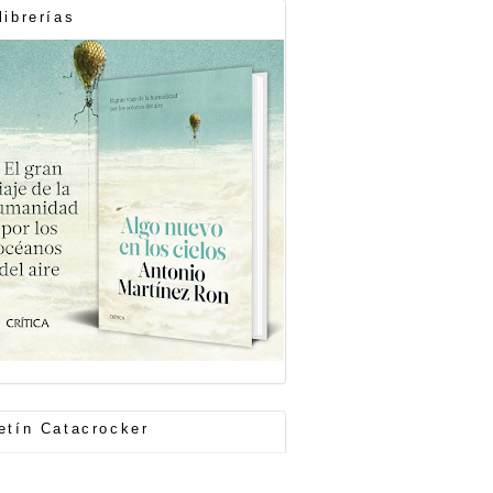
librerías
etín Catacrocker