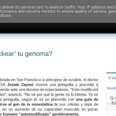
deliver its services and to analyze traffic. Your IP address and
formance and security metrics to ensure quality of service, ge
 abuse.
ckear’ tu genoma?
In
brada en San Francisco a principios de octubre, el doctor
NASA
Josiah Zayner
mostró una jeringuilla y procedió a
Suscr
quierdo ante una docena de espectadores. “Esto modificará
s”, anunció. “No sé por qué la gente no lo intenta. Yo os
a jeringuilla, según él, es un plásmido con
una guía de
rse al gen de la mioestatina
de sus células y dejar de
irá en un aumento de su capacidad muscular en pocas
er humano “automodificado” genéticamente
.