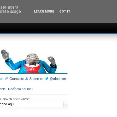
 user-agent
nerate usage
LEARN MORE
GOT IT
icio
Contacto
Sobre mí
@aberron
íbete
|
Recíbelo por mail