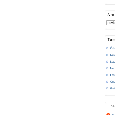
Arc
Tam
Órb
Nex
Nau
Neu
Fro
Cue
Guí
Enl