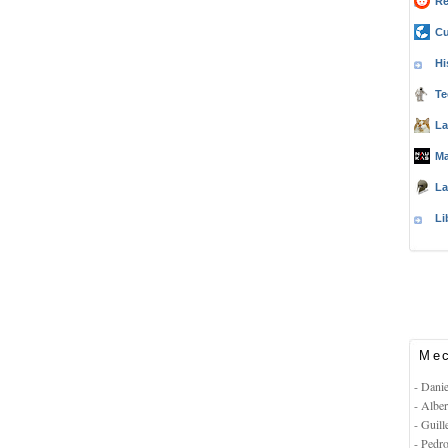
Re
Cu
Hi
Te
La
Ma
La
Li
Mec
- Dani
- Albe
- Guil
- Pedr