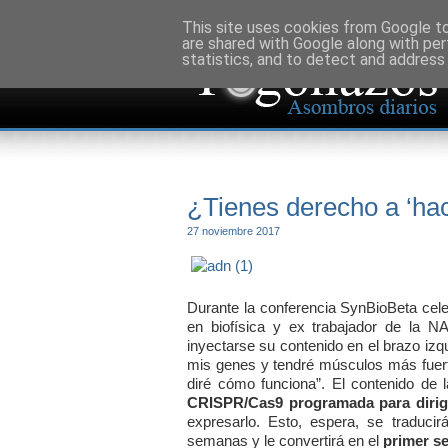
This site uses cookies from Google to 
are shared with Google along with per
statistics, and to detect and address
¿Tienes derecho a ‘ha
27 noviembre 2017
Durante la conferencia SynBioBeta cele
en biofísica y ex trabajador de la 
inyectarse su contenido en el brazo iz
mis genes y tendré músculos más fuerte
diré cómo funciona”. El contenido de l
CRISPR/Cas9 programada para dirigi
expresarlo. Esto, espera, se traduc
semanas y le convertirá en el
primer s