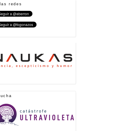
las redes
cucha