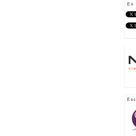
En 
Es