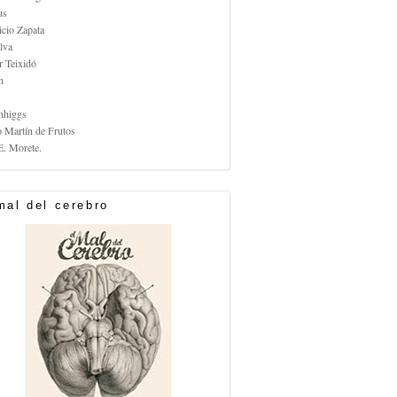
us
icio Zapata
lva
r Teixidó
n
nhiggs
o Martín de Frutos
E. Morete.
mal del cerebro