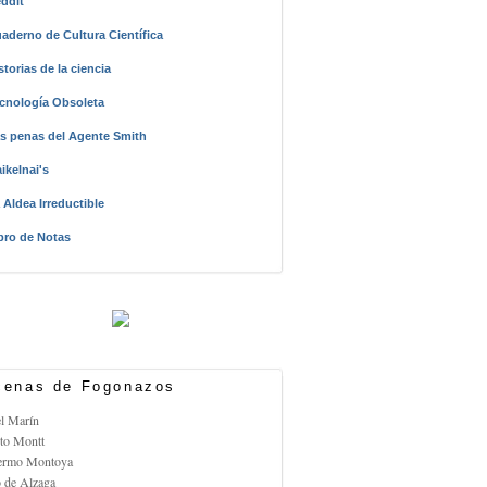
ddit
aderno de Cultura Científica
storias de la ciencia
cnología Obsoleta
s penas del Agente Smith
ikelnai's
 Aldea Irreductible
bro de Notas
enas de Fogonazos
el Marín
rto Montt
lermo Montoya
o de Alzaga