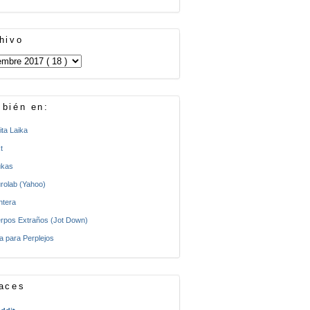
hivo
bién en:
ita Laika
t
kas
rolab (Yahoo)
ntera
rpos Extraños (Jot Down)
a para Perplejos
aces