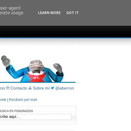
 user-agent
nerate usage
LEARN MORE
GOT IT
icio
Contacto
Sobre mí
@aberron
íbete
|
Recíbelo por mail