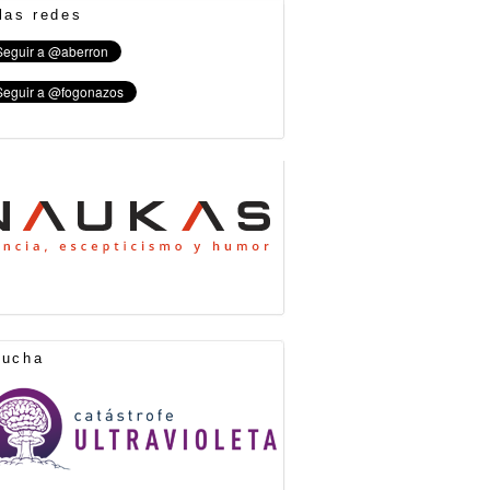
las redes
cucha