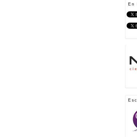
En 
Es