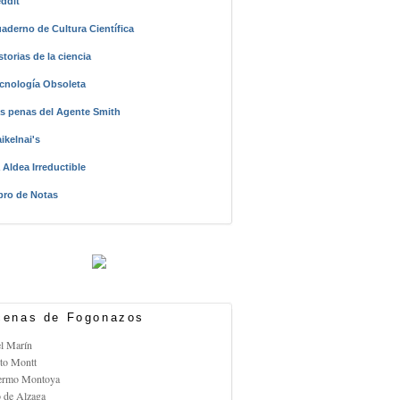
ddit
aderno de Cultura Científica
storias de la ciencia
cnología Obsoleta
s penas del Agente Smith
ikelnai's
 Aldea Irreductible
bro de Notas
enas de Fogonazos
el Marín
rto Montt
lermo Montoya
o de Alzaga