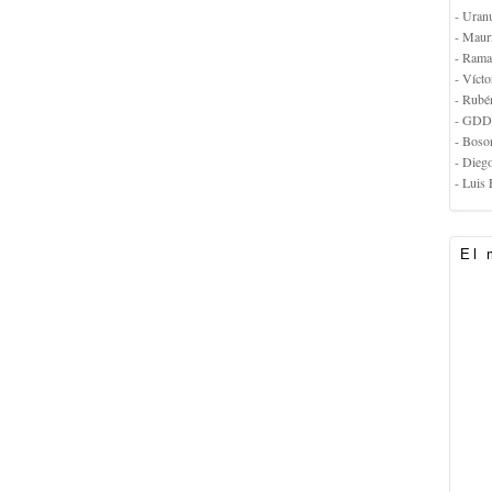
- Uran
- Maur
- Rama
- Vícto
- Rubé
- GDD
- Boso
- Dieg
- Luis 
El 