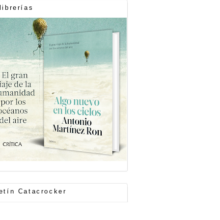
librerías
etín Catacrocker