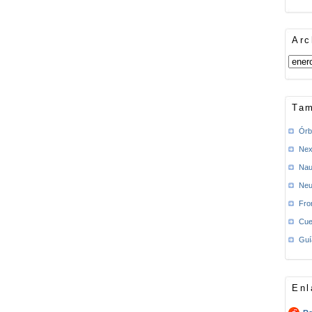
Arc
Tam
Órb
Nex
Nau
Neu
Fro
Cue
Guí
Enl