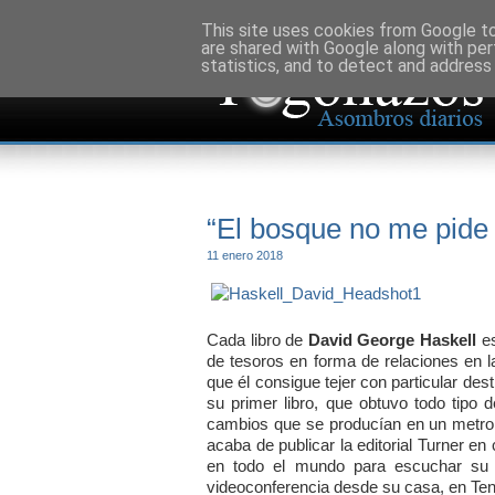
This site uses cookies from Google to 
are shared with Google along with per
statistics, and to detect and address
“El bosque no me pide 
11 enero 2018
Cada libro de
David George Haskell
e
de tesoros en forma de relaciones en l
que él consigue tejer con particular 
su primer libro, que obtuvo todo tipo
cambios que se producían en un metro 
acaba de publicar la editorial Turner e
en todo el mundo para escuchar su h
videoconferencia desde su casa, en Te