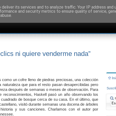
deliver its services and to analyze traffic. Your IP address and
formance and security metrics to ensure quality of service, ge
 abuse.
clics ni quiere venderme nada”
In
s como un cofre lleno de piedras preciosas, una colección
a naturaleza que para el resto pasan desapercibidas pero
Suscr
destreza después de semanas o meses de observación. Para
 de reconocimientos, Haskell pasó un año observando los
cuadrado de bosque cerca de su casa. En el último, que
n castellano, visitó durante semanas una docena de árboles
istoria y sus canciones. Charlamos con el autor por
nnessee.