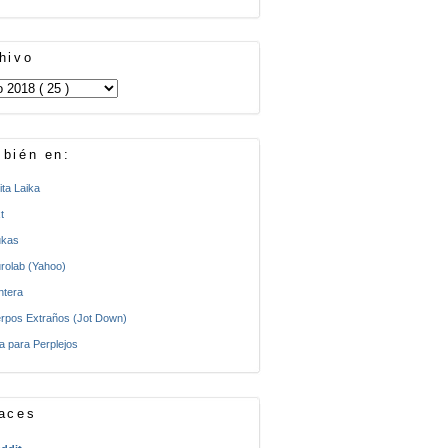
hivo
bién en:
ita Laika
t
kas
rolab (Yahoo)
ntera
rpos Extraños (Jot Down)
a para Perplejos
aces