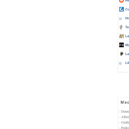
Re
Cu
Hi
Te
La
Ma
La
Li
Mec
- Dani
- Albe
- Guil
- Pedr