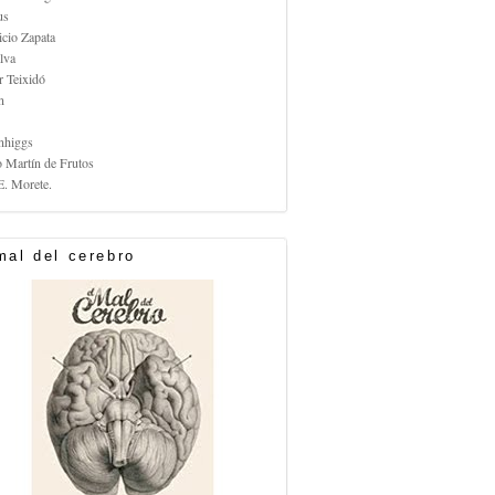
us
icio Zapata
lva
r Teixidó
n
nhiggs
o Martín de Frutos
E. Morete.
mal del cerebro