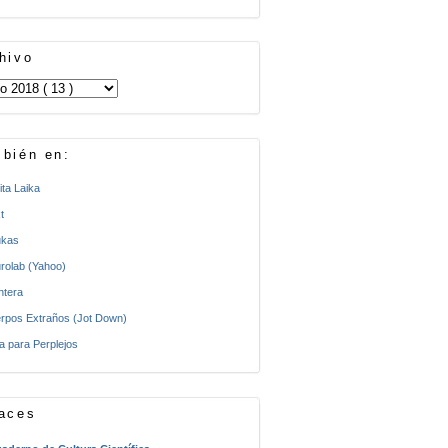
hivo
bién en:
ita Laika
t
kas
rolab (Yahoo)
ntera
rpos Extraños (Jot Down)
a para Perplejos
aces