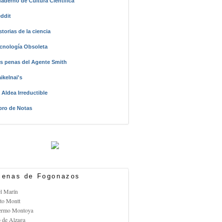
aderno de Cultura Científica
ddit
storias de la ciencia
cnología Obsoleta
s penas del Agente Smith
ikelnai's
 Aldea Irreductible
bro de Notas
enas de Fogonazos
el Marín
rto Montt
lermo Montoya
o de Alzaga