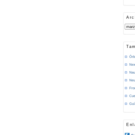
Arc
Tam
Órb
Nex
Nau
Neu
Fro
Cue
Guí
Enl