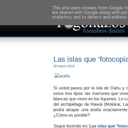
This site uses cookies from Google to 
are shared with Google along with per
statistics, and to detect and address
Las islas que ‘fotocopi
08 marzo 2018
Si usted pasea por la isla de Oahu y 
estos tres tipos: las marrones que vive
blancas que viven en los líquenes. Lo cu
del archipiélago de Hawái (Molokai, Lan
podrá atrapar una araña exactamente 
¿Cómo es posible?
Seguir leyendo en:
Las islas que ‘foto