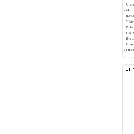
- Uran
- Maur
- Rama
- Vícto
- Rubé
- GDD
- Boso
- Dieg
- Luis 
El 