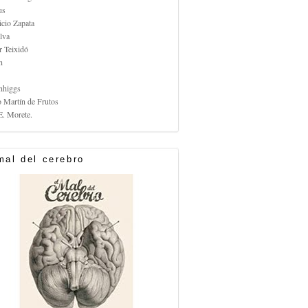
us
icio Zapata
lva
r Teixidó
n
nhiggs
o Martín de Frutos
E. Morete.
mal del cerebro