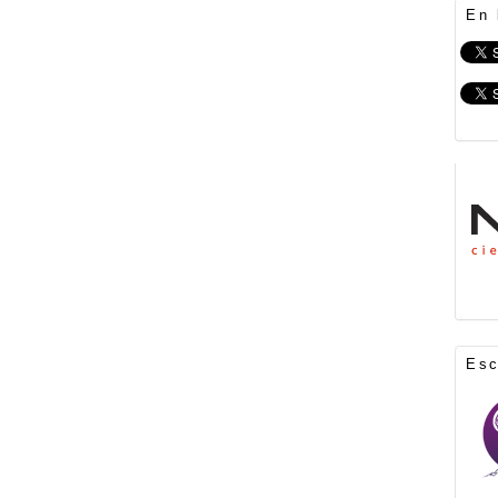
En 
Es