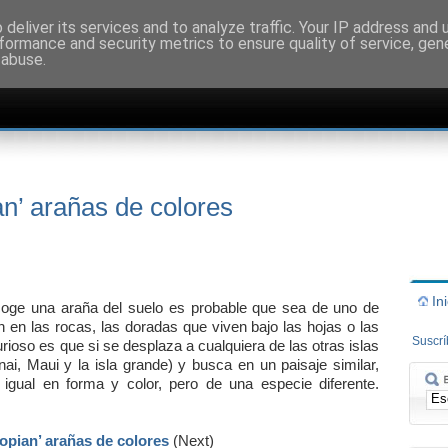
deliver its services and to analyze traffic. Your IP address and
formance and security metrics to ensure quality of service, ge
 abuse.
an’ arañas de colores
In
coge una araña del suelo es probable que sea de uno de
n en las rocas, las doradas que viven bajo las hojas o las
Suscr
rioso es que si se desplaza a cualquiera de las otras islas
ai, Maui y la isla grande) y busca en un paisaje similar,
igual en forma y color, pero de una especie diferente.
copian’ arañas de colores
(Next)