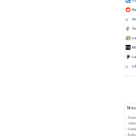
Cu
Re
Hi
Te
La
Ma
La
Li
Mec
- Dani
- Albe
- Guil
- Pedr