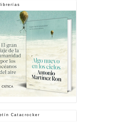
librerías
etín Catacrocker