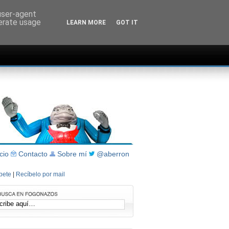
 user-agent
nerate usage
LEARN MORE
GOT IT
icio
Contacto
Sobre mí
@aberron
íbete
|
Recíbelo por mail