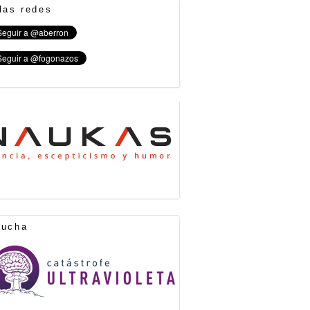
las redes
cucha