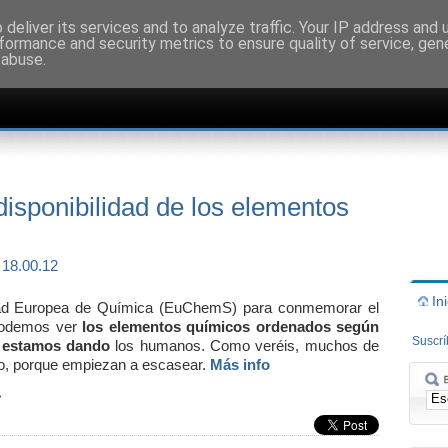
deliver its services and to analyze traffic. Your IP address and
formance and security metrics to ensure quality of service, ge
 abuse.
disponibilidad de los elementos
In
edad Europea de Química (EuChemS) para conmemorar el
 podemos ver
los elementos químicos ordenados según
Suscr
s estamos dando
los humanos. Como veréis, muchos de
uro, porque empiezan a escasear.
Más info
»