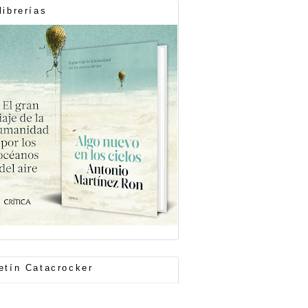
librerías
etín Catacrocker