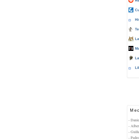
Re
Cu
Hi
Te
La
Ma
La
Li
Mec
- Dani
- Albe
- Guil
- Pedr