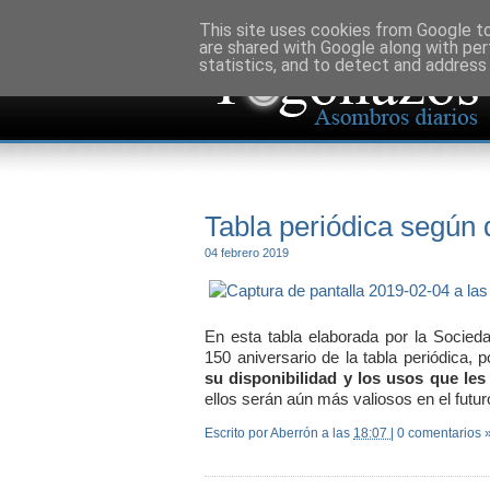
This site uses cookies from Google to 
are shared with Google along with per
statistics, and to detect and address
Tabla periódica según 
04 febrero 2019
En esta tabla elaborada por la Soci
150 aniversario de la tabla periódica,
su disponibilidad y los usos que le
ellos serán aún más valiosos en el fut
Escrito por Aberrón
a las
18:07
|
0 comentarios 