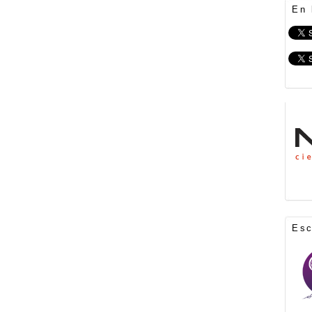
En 
Es