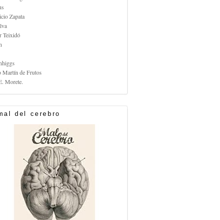
us
icio Zapata
lva
r Teixidó
n
nhiggs
o Martín de Frutos
E. Morete.
mal del cerebro