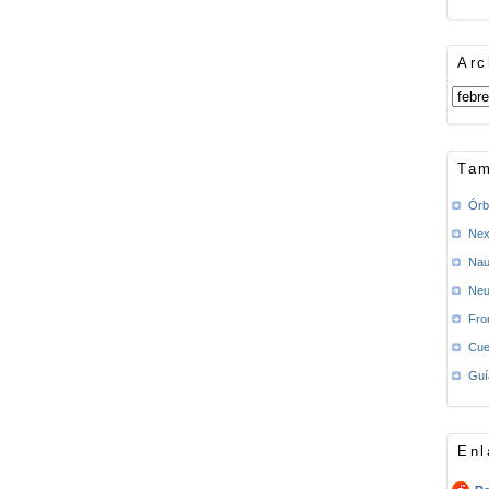
Arc
Tam
Órb
Nex
Nau
Neu
Fro
Cue
Guí
Enl