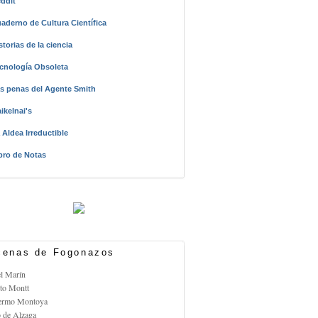
ddit
aderno de Cultura Científica
storias de la ciencia
cnología Obsoleta
s penas del Agente Smith
ikelnai's
 Aldea Irreductible
bro de Notas
enas de Fogonazos
el Marín
rto Montt
lermo Montoya
o de Alzaga