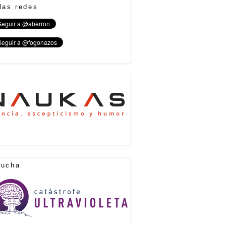
las redes
cucha