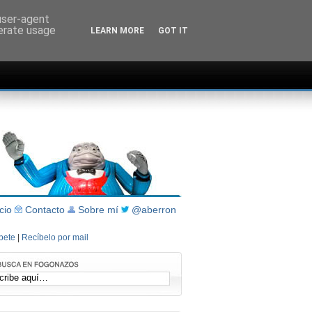
 user-agent
nerate usage
LEARN MORE
GOT IT
icio
Contacto
Sobre mí
@aberron
íbete
|
Recíbelo por mail