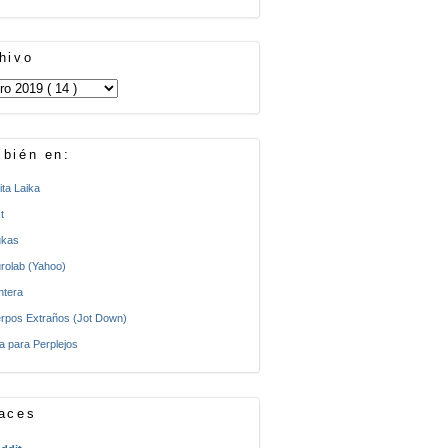
hivo
bién en:
ita Laika
t
kas
rolab (Yahoo)
ntera
rpos Extraños (Jot Down)
a para Perplejos
aces