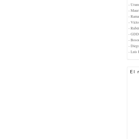
- Uran
- Maur
- Rama
- Vícto
- Rubé
- GDD
- Boso
- Dieg
- Luis 
El 