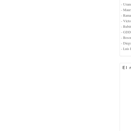
- Uran
- Maur
- Rama
- Vícto
- Rubé
- GDD
- Boso
- Dieg
- Luis 
El 