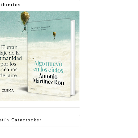
librerías
etín Catacrocker