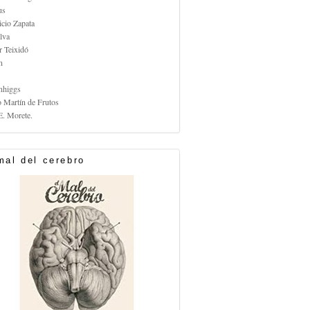
us
icio Zapata
lva
r Teixidó
n
nhiggs
o Martín de Frutos
E. Morete.
mal del cerebro