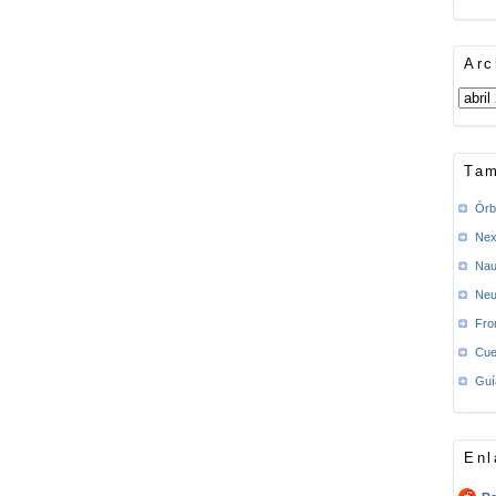
Arc
Tam
Órb
Nex
Nau
Neu
Fro
Cue
Guí
Enl