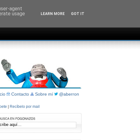
 user-agent
nerate usage
LEARN MORE
GOT IT
icio
Contacto
Sobre mí
@aberron
íbete
|
Recíbelo por mail