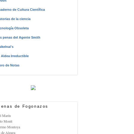
ddit
aderno de Cultura Científica
storias de la ciencia
cnología Obsoleta
s penas del Agente Smith
ikelnai's
 Aldea Irreductible
bro de Notas
enas de Fogonazos
el Marín
rto Montt
lermo Montoya
o de Alzaga