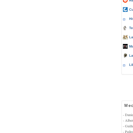
Re
Cu
Hi
Te
La
Ma
La
Li
Mec
- Dani
- Albe
- Guil
- Pedr