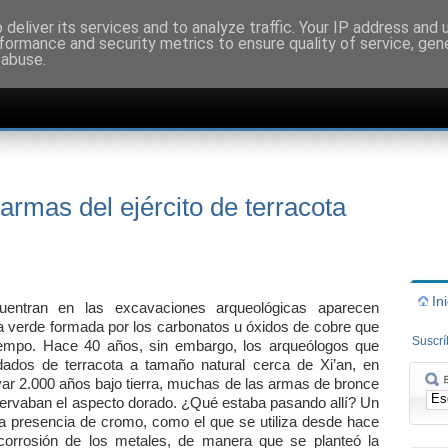
deliver its services and to analyze traffic. Your IP address and
formance and security metrics to ensure quality of service, ge
 abuse.
 armas del ejército de terracota
In
entran en las excavaciones arqueológicas aparecen
na verde formada por los carbonatos u óxidos de cobre que
Suscr
tiempo. Hace 40 años, sin embargo, los arqueólogos que
ldados de terracota a tamaño natural cerca de Xi’an, en
var 2.000 años bajo tierra, muchas de las armas de bronce
servaban el aspecto dorado. ¿Qué estaba pasando allí? Un
la presencia de cromo, como el que se utiliza desde hace
corrosión de los metales, de manera que se planteó la