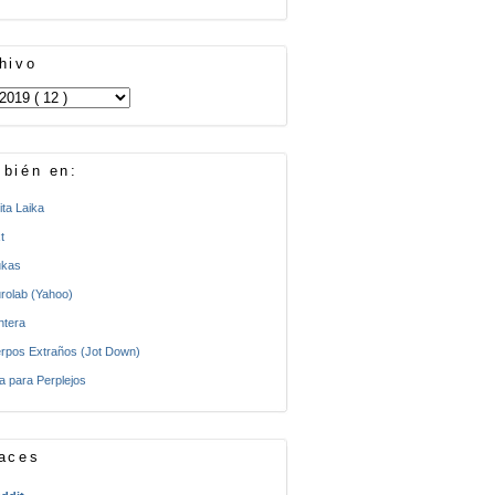
hivo
bién en:
ita Laika
t
kas
rolab (Yahoo)
ntera
rpos Extraños (Jot Down)
a para Perplejos
aces