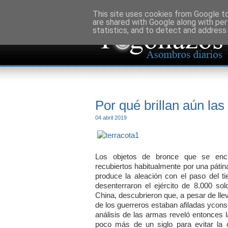
This site uses cookies from Google to 
are shared with Google along with per
statistics, and to detect and address
Por qué brillan aún las
04 abril 2019
Los objetos de bronce que se encu
recubiertos habitualmente por una páti
produce la aleación con el paso del 
desenterraron el ejército de 8.000 so
China, descubrieron que, a pesar de lle
de los guerreros estaban afiladas ycon
análisis de las armas reveló entonces 
poco más de un siglo para evitar la 