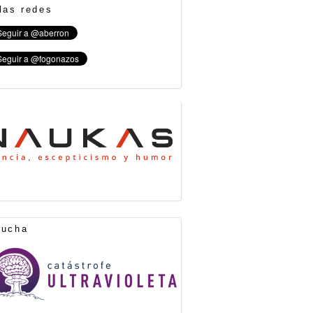
las redes
cucha