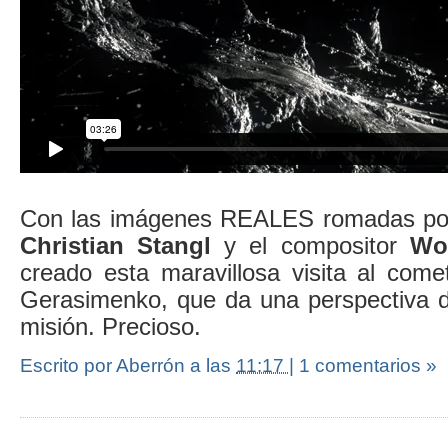
Con las imágenes REALES romadas por 
Christian Stangl
y el compositor
Wo
creado esta maravillosa visita al co
Gerasimenko, que da una perspectiva de
misión. Precioso.
Escrito por Aberrón
a las
11:17
|
1 comentarios »