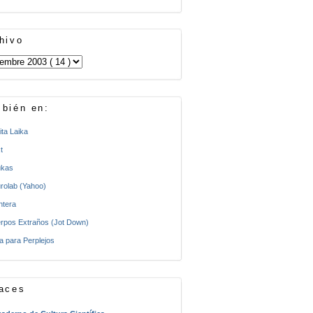
hivo
bién en:
ita Laika
t
kas
rolab (Yahoo)
ntera
rpos Extraños (Jot Down)
a para Perplejos
aces