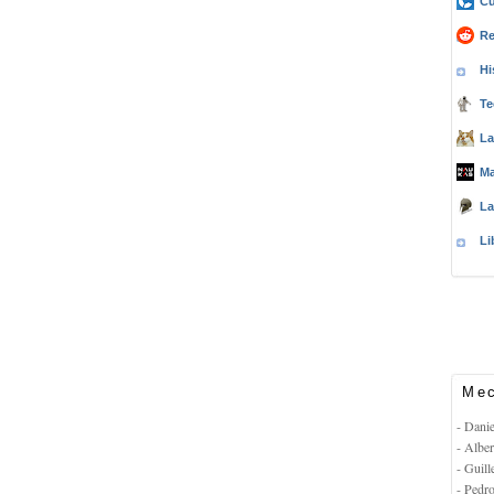
Cu
Re
Hi
Te
La
Ma
La
Li
Mec
- Dani
- Albe
- Guil
- Pedr