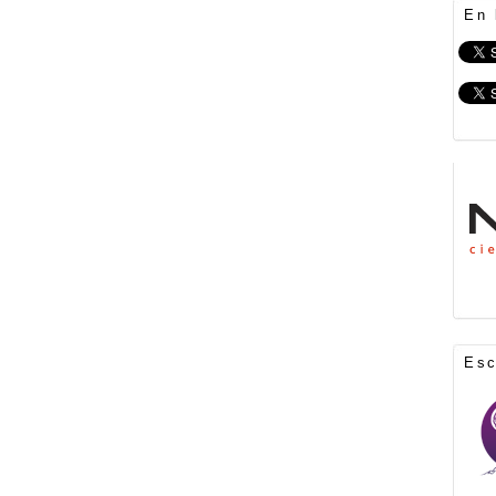
En 
Es