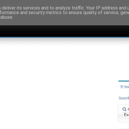
deliver its services and to analyze traffic. Your IP address and
formance and security metrics to ensure quality of service, ge
 abuse.
In
Suscr