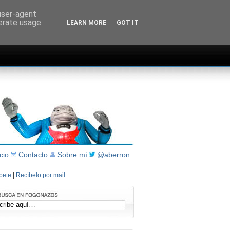
 user-agent
nerate usage
LEARN MORE
GOT IT
icio
Contacto
Sobre mí
@aberron
íbete
|
Recíbelo por mail