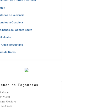
aderno de Cultura Científica
ddit
storias de la ciencia
cnología Obsoleta
s penas del Agente Smith
ikelnai's
 Aldea Irreductible
bro de Notas
enas de Fogonazos
el Marín
rto Montt
lermo Montoya
o de Alzaga