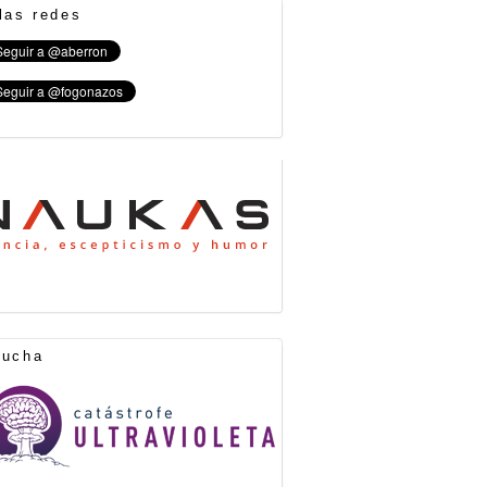
las redes
cucha