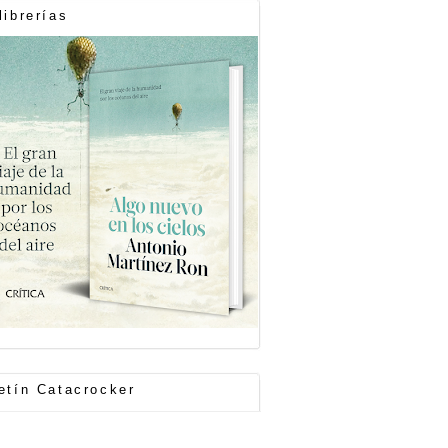
librerías
etín Catacrocker