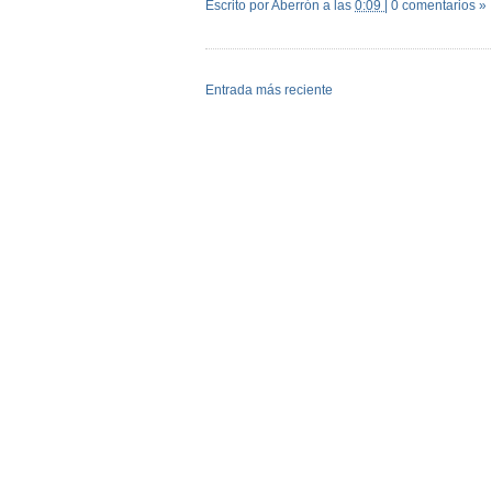
Escrito por Aberrón
a las
0:09
|
0 comentarios »
Entrada más reciente