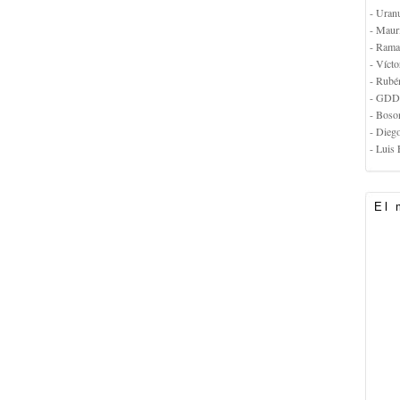
- Uran
- Maur
- Rama
- Vícto
- Rubé
- GDD
- Boso
- Dieg
- Luis 
El 