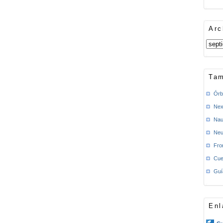
Arc
Tam
Órb
Nex
Nau
Neu
Fro
Cue
Guí
Enl