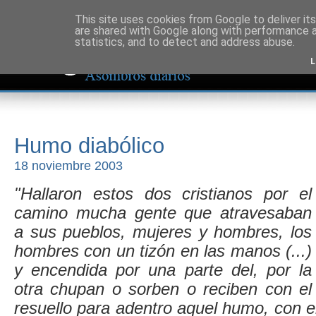
This site uses cookies from Google to deliver its
are shared with Google along with performance a
statistics, and to detect and address abuse.
L
Humo diabólico
18 noviembre 2003
"Hallaron estos dos cristianos por el
camino mucha gente que atravesaban
a sus pueblos, mujeres y hombres, los
hombres con un tizón en las manos (...)
y encendida por una parte del, por la
otra chupan o sorben o reciben con el
resuello para adentro aquel humo, con 