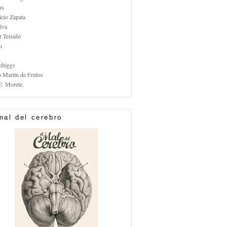
us
icio Zapata
lva
r Teixidó
n
nhiggs
o Martín de Frutos
E. Morete.
mal del cerebro