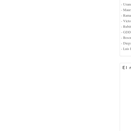
- Uran
- Maur
- Rama
- Vícto
- Rubé
- GDD
- Boso
- Dieg
- Luis 
El 