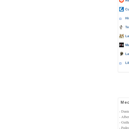
Re
Cu
Hi
Te
La
Ma
La
Li
Mec
- Dani
- Albe
- Guil
- Pedr