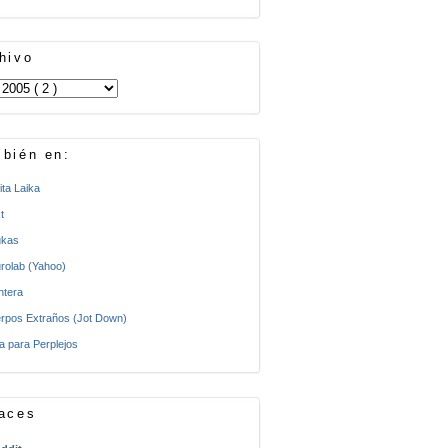
hivo
bién en:
ita Laika
t
kas
rolab (Yahoo)
ntera
rpos Extraños (Jot Down)
a para Perplejos
aces