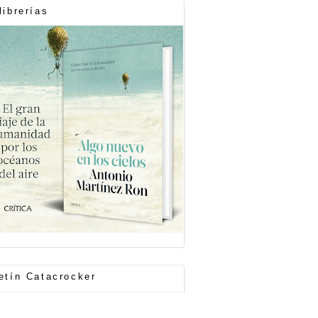
librerías
etín Catacrocker