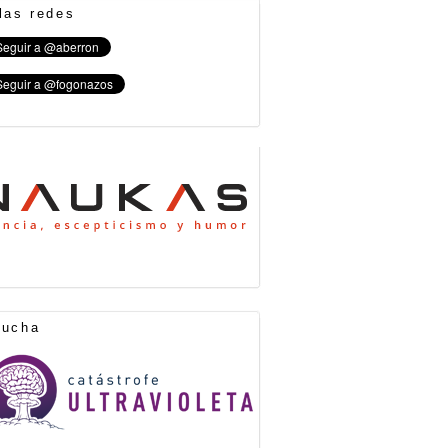
las redes
cucha