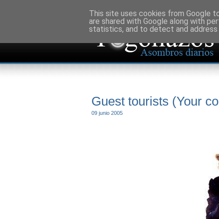
This site uses cookies from Google to 
are shared with Google along with per
statistics, and to detect and address
Guest tourists (Your co
09 junio 2005