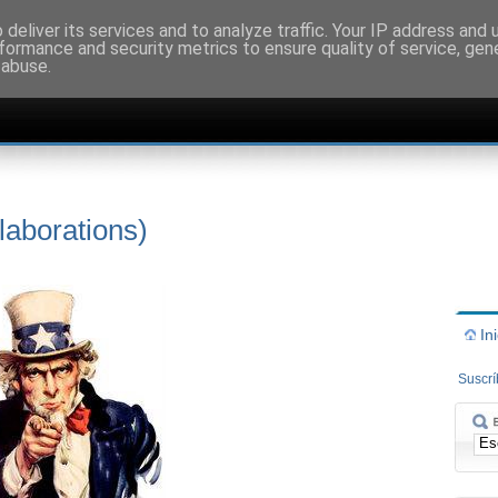
deliver its services and to analyze traffic. Your IP address and
formance and security metrics to ensure quality of service, ge
 abuse.
laborations)
In
Suscr