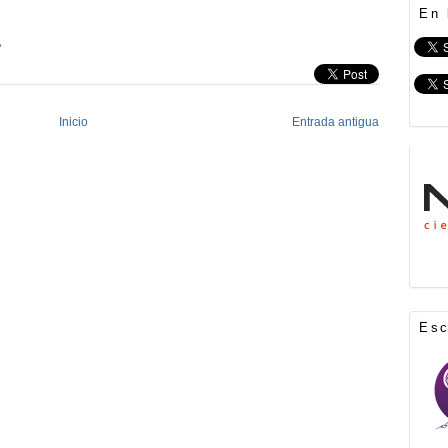
En 
»
Inicio
Entrada antigua
Es