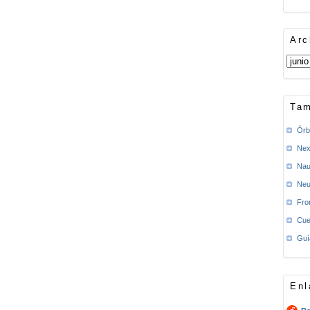
Arc
Tam
Órb
Nex
Nau
Neu
Fro
Cue
Guí
Enl