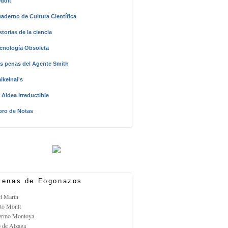
ddit
aderno de Cultura Científica
storias de la ciencia
cnología Obsoleta
s penas del Agente Smith
ikelnai's
 Aldea Irreductible
bro de Notas
enas de Fogonazos
el Marín
rto Montt
lermo Montoya
o de Alzaga