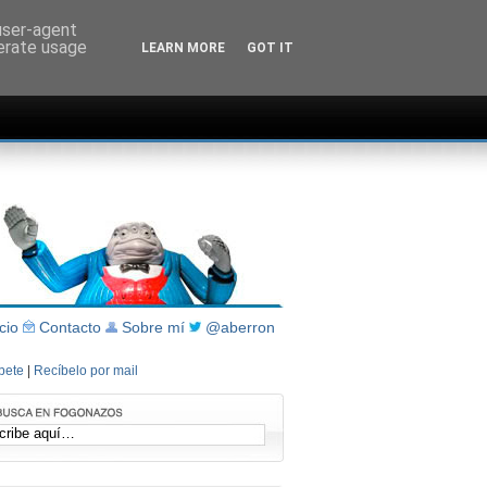
 user-agent
nerate usage
LEARN MORE
GOT IT
icio
Contacto
Sobre mí
@aberron
íbete
|
Recíbelo por mail