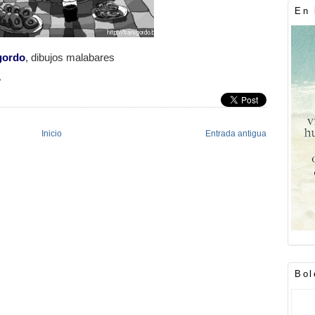
En 
gordo
, dibujos malabares
»
Inicio
Entrada antigua
Bol