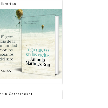
librerías
etín Catacrocker