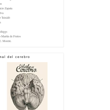
us
icio Zapata
lva
r Teixidó
n
nhiggs
o Martín de Frutos
E. Morete.
mal del cerebro