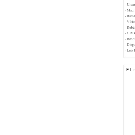
- Uran
- Maur
- Rama
- Vícto
- Rubé
- GDD
- Boso
- Dieg
- Luis 
El 