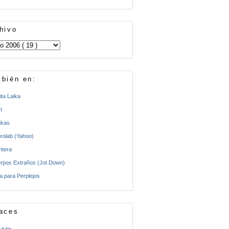
hivo
bién en:
ita Laika
t
kas
rolab (Yahoo)
ntera
rpos Extraños (Jot Down)
a para Perplejos
aces