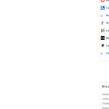
Re
Cu
Hi
Te
La
Ma
La
Li
Mec
- Dani
- Albe
- Guil
- Pedr