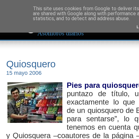
This site uses cookies from Google to deliver its
are shared with Google along with performance a
statistics, and to detect and address abuse.
L
Quiosquero
15 mayo 2006
Pies para quiosque
puntazo de título, 
exactamente lo que 
de un quiosquero de 
para sentarse”, lo 
tenemos en cuenta q
y Quiosquera –coautores de la página –