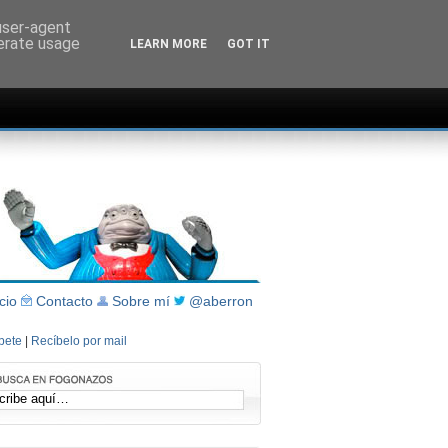
 user-agent
nerate usage
LEARN MORE
GOT IT
icio
Contacto
Sobre mí
@aberron
íbete
|
Recíbelo por mail