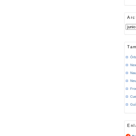
Arc
Tam
Órb
Nex
Nau
Neu
Fro
Cue
Guí
Enl