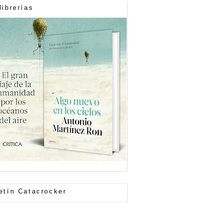
librerías
etín Catacrocker