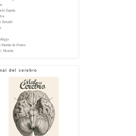
us
icio Zapata
lva
r Teixidó
n
nhiggs
o Martín de Frutos
E. Morete.
mal del cerebro