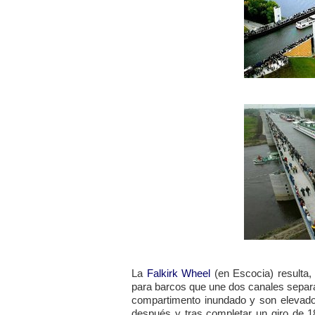
La
Falkirk Wheel
(en Escocia) resulta,
para barcos que une dos canales separa
compartimento inundado y son elevados
después y tras completar un giro de 1