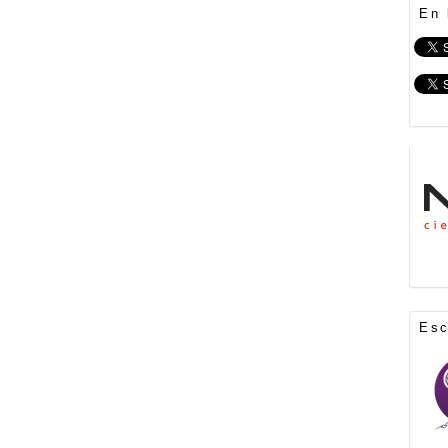
En 
Es