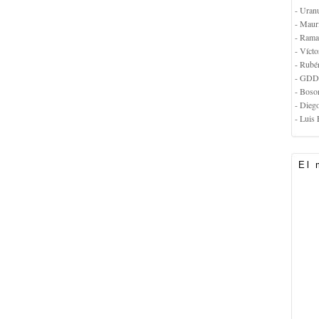
- Uran
- Maur
- Rama
- Vícto
- Rubé
- GDD
- Boso
- Dieg
- Luis 
El 