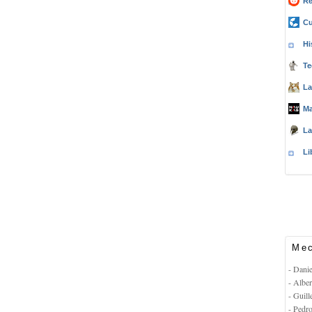
Re
Cu
Hi
Te
La
Ma
La
Li
Mec
- Dani
- Albe
- Guil
- Pedr