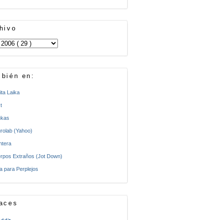
hivo
bién en:
ita Laika
t
kas
rolab (Yahoo)
ntera
rpos Extraños (Jot Down)
a para Perplejos
aces