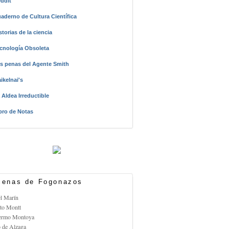
ddit
aderno de Cultura Científica
storias de la ciencia
cnología Obsoleta
s penas del Agente Smith
ikelnai's
 Aldea Irreductible
bro de Notas
enas de Fogonazos
el Marín
rto Montt
lermo Montoya
o de Alzaga