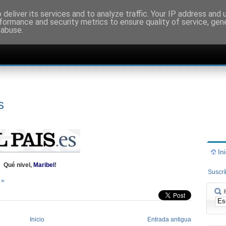
deliver its services and to analyze traffic. Your IP address and
formance and security metrics to ensure quality of service, ge
 abuse.
s
In
Qué nivel,
Maribel
!
Suscr
 »
Inicio
Entrada antigua