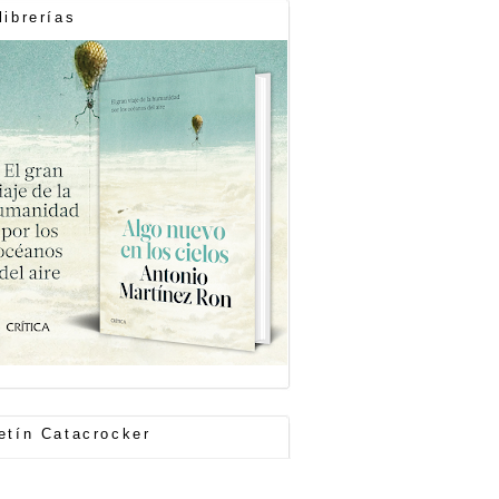
librerías
etín Catacrocker