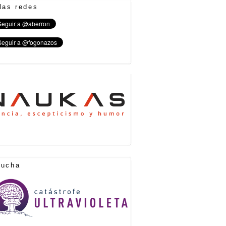
las redes
cucha