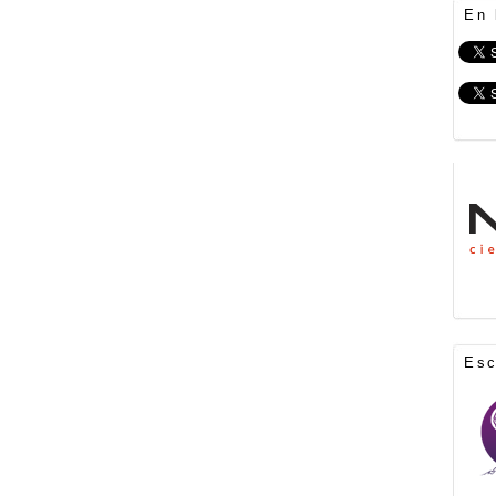
En 
Es