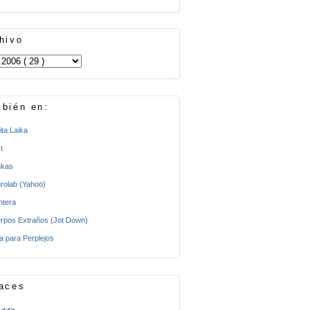
hivo
bién en:
ita Laika
t
kas
rolab (Yahoo)
ntera
rpos Extraños (Jot Down)
a para Perplejos
aces