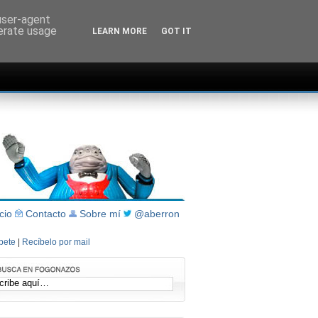
 user-agent
nerate usage
LEARN MORE
GOT IT
icio
Contacto
Sobre mí
@aberron
íbete
|
Recíbelo por mail