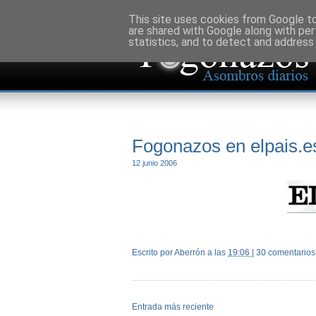
This site uses cookies from Google to 
are shared with Google along with per
statistics, and to detect and address
Fogonazos en elpais.e
12 junio 2006
Escrito por Aberrón
a las
19:06
|
30 comentarios
Entrada más reciente