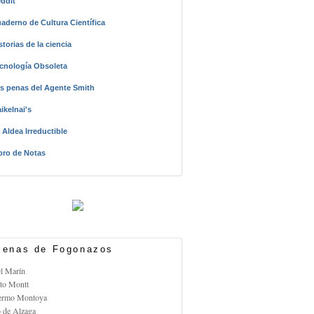
ddit
aderno de Cultura Científica
storias de la ciencia
cnología Obsoleta
s penas del Agente Smith
ikelnai's
 Aldea Irreductible
bro de Notas
enas de Fogonazos
el Marín
rto Montt
lermo Montoya
o de Alzaga