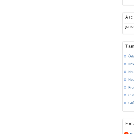
Arc
Tam
Órb
Nex
Nau
Neu
Fro
Cue
Guí
Enl