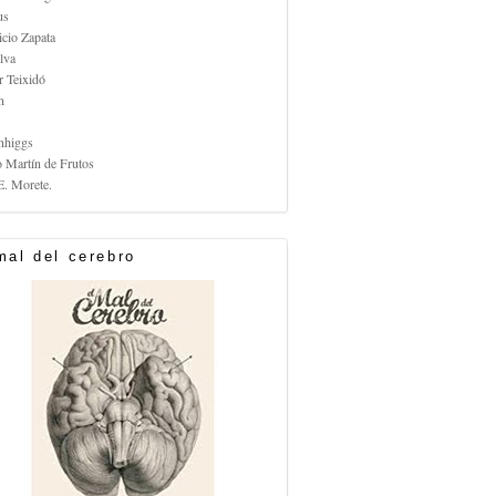
us
icio Zapata
lva
r Teixidó
n
nhiggs
o Martín de Frutos
E. Morete.
mal del cerebro