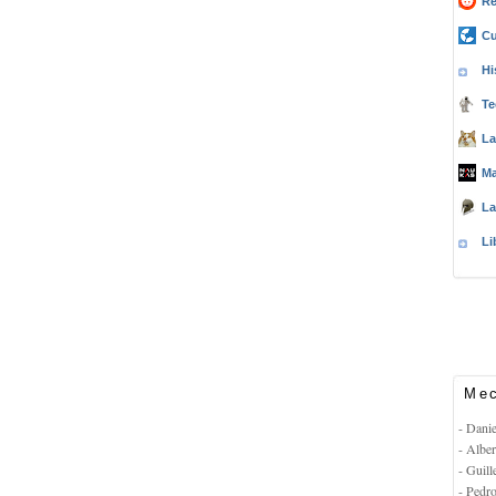
Re
Cu
Hi
Te
La
Ma
La
Li
Mec
- Dani
- Albe
- Guil
- Pedr