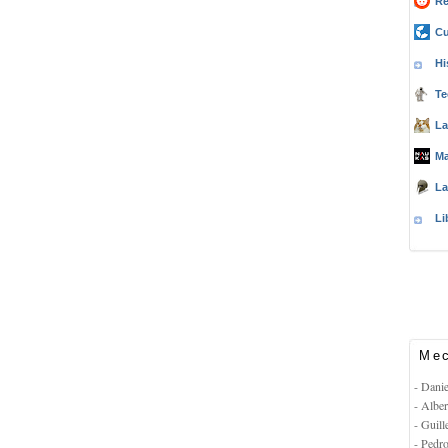
Re
Cu
Hi
Te
La
Ma
La
Li
Mec
- Dani
- Albe
- Guil
- Pedr