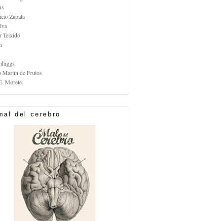
us
icio Zapata
lva
r Teixidó
n
nhiggs
o Martín de Frutos
E. Morete.
mal del cerebro