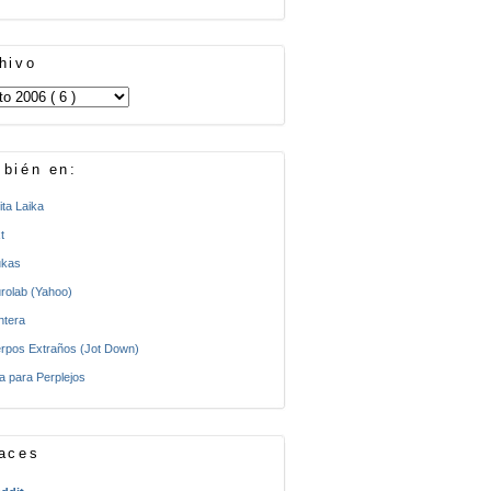
hivo
bién en:
ita Laika
t
kas
rolab (Yahoo)
ntera
rpos Extraños (Jot Down)
a para Perplejos
aces