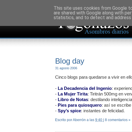
This site uses cookies from Google to 
are shared with Google along with per
statistics, and to detect and address
Blog day
31 agosto 2006
Cinco blogs para quedarse a vivir en ell
-
La Decadencia del Ingenio
: experien
-
La Mujer Tirita
: Tiritrán 500mg en ven
-
Libro de Notas
: destilando inteligencia
-
Pies para quiosquero
: así se escribe
-
Spy’s spice
: instantes de felicidad.
Escrito por Aberrón
a las
9:40
|
8 comentarios »