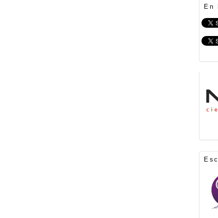
En 
Es