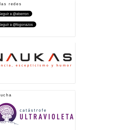
las redes
cucha