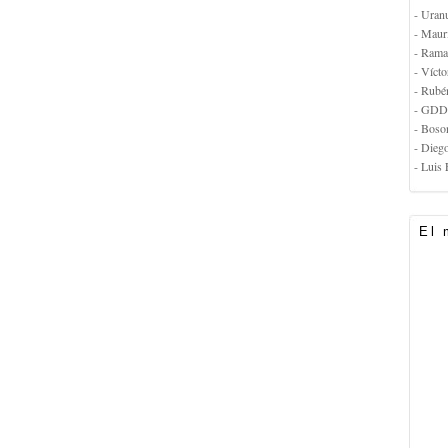
- Uran
- Maur
- Rama
- Vícto
- Rubé
- GDD
- Boso
- Dieg
- Luis 
El 