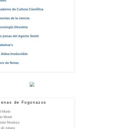
ddit
aderno de Cultura Científica
storias de la ciencia
cnología Obsoleta
s penas del Agente Smith
ikelnai's
 Aldea Irreductible
bro de Notas
enas de Fogonazos
el Marín
rto Montt
lermo Montoya
o de Alzaga