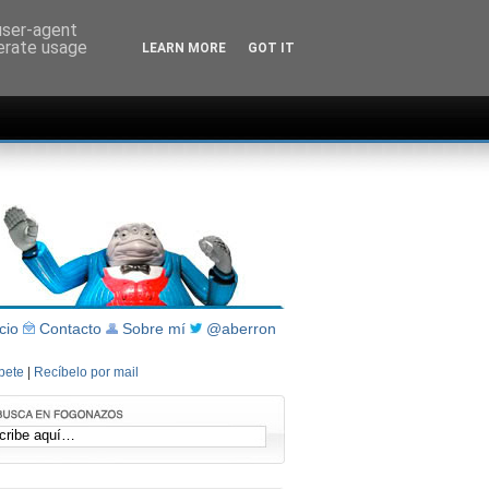
 user-agent
nerate usage
LEARN MORE
GOT IT
icio
Contacto
Sobre mí
@aberron
íbete
|
Recíbelo por mail