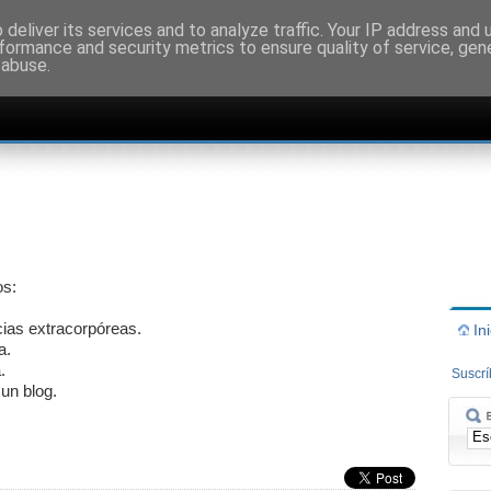
deliver its services and to analyze traffic. Your IP address and
formance and security metrics to ensure quality of service, ge
 abuse.
os:
cias extracorpóreas.
In
a.
.
Suscr
 un blog.