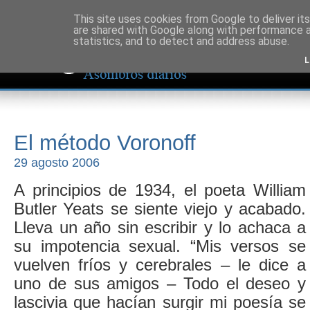
This site uses cookies from Google to deliver its
are shared with Google along with performance a
statistics, and to detect and address abuse.
L
El método Voronoff
29 agosto 2006
A principios de 1934, el poeta William
Butler Yeats se siente viejo y acabado.
Lleva un año sin escribir y lo achaca a
su impotencia sexual. “Mis versos se
vuelven fríos y cerebrales – le dice a
uno de sus amigos – Todo el deseo y
lascivia que hacían surgir mi poesía se