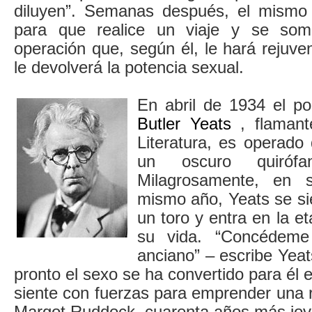
diluyen”. Semanas después, el mismo
para que realice un viaje y se som
operación que, según él, le hará rejuve
le devolverá la potencia sexual.
En abril de 1934 el po
Butler Yeats
, flamant
Literatura, es operado 
un oscuro quiróf
Milagrosamente, en 
mismo año, Yeats se s
un toro y entra en la e
su vida. “Concédeme
anciano” – escribe Yea
pronto el sexo se ha convertido para él 
siente con fuerzas para emprender una re
Margot Ruddock, cuarenta años más jov