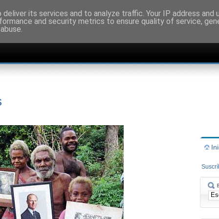
deliver its services and to analyze traffic. Your IP address and
formance and security metrics to ensure quality of service, ge
 abuse.
s
In
Suscr