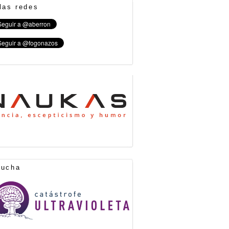
las redes
cucha