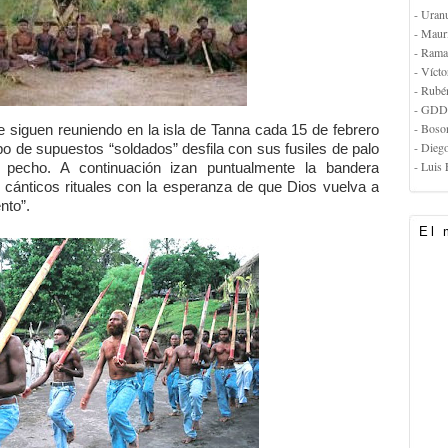
- Uran
- Maur
- Rama
- Vícto
- Rubé
- GDD
- Boso
 siguen reuniendo en la isla de Tanna cada 15 de febrero
- Dieg
rupo de supuestos “soldados” desfila con sus fusiles de palo
- Luis 
pecho. A continuación izan puntualmente la bandera
 cánticos rituales con la esperanza de que Dios vuelva a
nto”.
El 