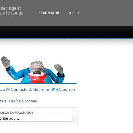
 user-agent
nerate usage
LEARN MORE
GOT IT
icio
Contacto
Sobre mí
@aberron
íbete
|
Recíbelo por mail