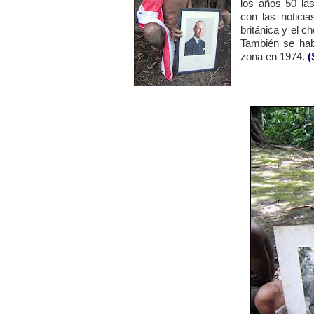
los años 50 la
con las noticia
británica y el c
También se habl
zona en 1974.
(