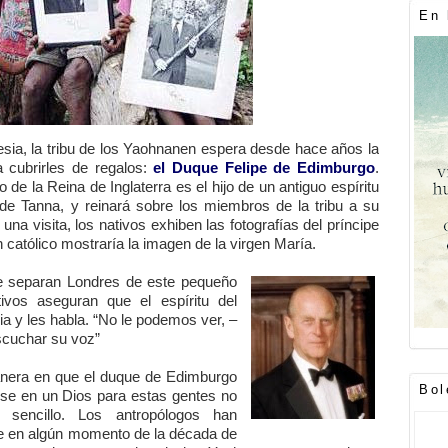
En 
esia, la tribu de los Yaohnanen espera desde hace años la
 cubrirles de regalos:
el Duque Felipe de Edimburgo
.
de la Reina de Inglaterra es el hijo de un antiguo espíritu
 de Tanna, y reinará sobre los miembros de la tribu a su
na visita, los nativos exhiben las fotografías del príncipe
 católico mostraría la imagen de la virgen María.
ue separan Londres de este pequeño
tivos aseguran que el espíritu del
ia y les habla. “No le podemos ver, –
escuchar su voz”
anera en que el duque de Edimburgo
Bol
irse en un Dios para estas gentes no
sencillo. Los antropólogos han
e en algún momento de la década de