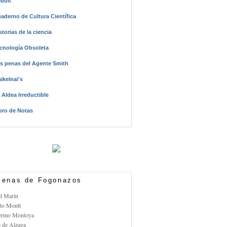
ddit
aderno de Cultura Científica
storias de la ciencia
cnología Obsoleta
s penas del Agente Smith
ikelnai's
 Aldea Irreductible
bro de Notas
enas de Fogonazos
el Marín
rto Montt
lermo Montoya
o de Alzaga