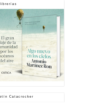
librerías
etín Catacrocker