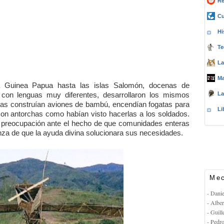
Re
Cu
Hi
Te
La
Ma
a Guinea Papua hasta las islas Salomón, docenas de
La
 con lenguas muy diferentes, desarrollaron los mismos
genas construían aviones de bambú, encendían fogatas para
Li
con antorchas como habían visto hacerlas a los soldados.
u preocupación ante el hecho de que comunidades enteras
nza de que la ayuda divina solucionara sus necesidades.
Mec
- Dani
- Albe
- Guil
- Pedr