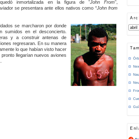
 quedó inmortalizada en la figura de "
John From
",
iador se presentara ante ellos nativos como “
John from
Arc
oldados se marcharon por donde
n sumidos en el desconcierto.
ras y a construir antenas de
viones regresaran. En su manera
Tam
amente lo que habían visto hacer
, pronto llegarían nuevos aviones
Órb
.
Nex
Nau
Neu
Fro
Cue
Guí
Enl