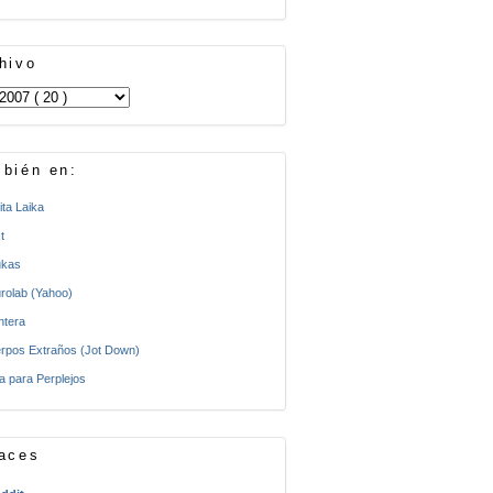
hivo
bién en:
ita Laika
t
kas
rolab (Yahoo)
ntera
rpos Extraños (Jot Down)
a para Perplejos
aces