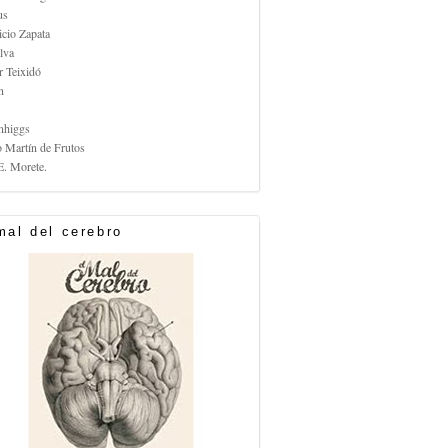
us
icio Zapata
lva
r Teixidó
n
nhiggs
o Martín de Frutos
E. Morete.
mal del cerebro