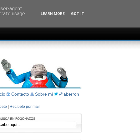
 user-agent
nerate usage
LEARN MORE
GOT IT
icio
Contacto
Sobre mí
@aberron
íbete
|
Recíbelo por mail