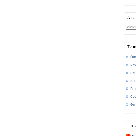
Arc
Tam
Órb
Nex
Nau
Neu
Fro
Cue
Guí
Enl