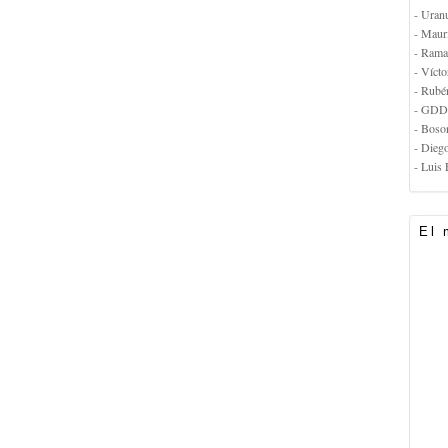
- Uran
- Maur
- Rama
- Vícto
- Rubé
- GDD
- Boso
- Dieg
- Luis 
El 