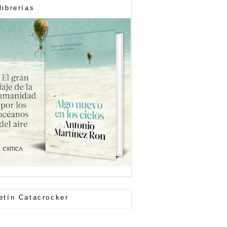
librerías
etín Catacrocker