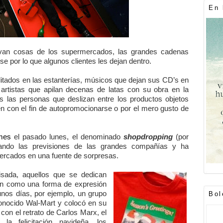
En 
van cosas de los supermercados, las grandes cadenas
 por lo que algunos clientes les dejan dentro.
ditados en las estanterías, músicos que dejan sus CD’s en
o artistas que apilan decenas de latas con su obra en la
las personas que deslizan entre los productos objetos
en con el fin de autopromocionarse o por el mero gusto de
mes
el pasado lunes, el denominado
shopdropping
(por
ando las previsiones de las grandes compañías y ha
mercados en una fuente de sorpresas.
isada, aquellos que se dedican
en como una forma de expresión
nos días, por ejemplo, un grupo
Bol
conocido Wal-Mart y colocó en su
on el retrato de Carlos Marx, el
a felicitación navideña, los