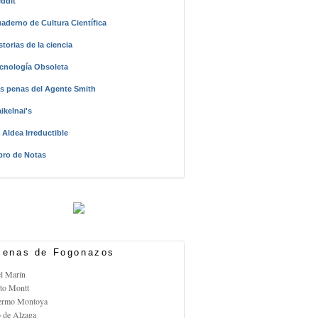
ddit
aderno de Cultura Científica
storias de la ciencia
cnología Obsoleta
s penas del Agente Smith
ikelnai's
 Aldea Irreductible
bro de Notas
enas de Fogonazos
el Marín
rto Montt
lermo Montoya
o de Alzaga