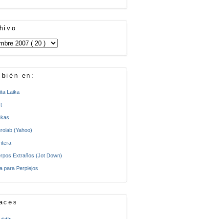
hivo
bién en:
ita Laika
t
kas
rolab (Yahoo)
ntera
rpos Extraños (Jot Down)
a para Perplejos
aces