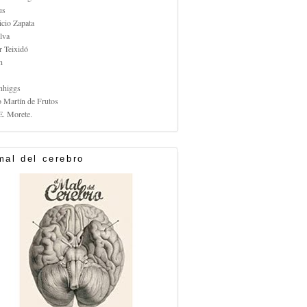
us
icio Zapata
lva
r Teixidó
n
nhiggs
o Martín de Frutos
E. Morete.
mal del cerebro