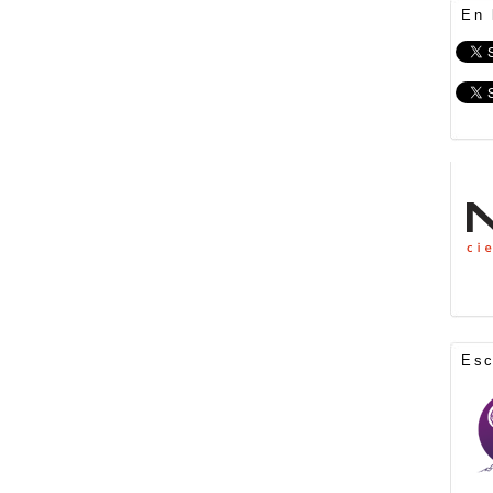
En 
Es