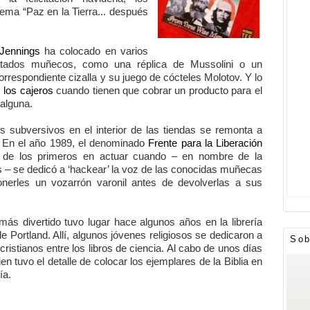
lema “Paz en la Tierra... después
Jennings
ha colocado en varios
atados muñecos, como una réplica de Mussolini o un
orrespondiente cizalla y su juego de cócteles Molotov. Y lo
 los cajeros
cuando tienen que cobrar un producto para el
 alguna.
os subversivos en el interior de las tiendas se remonta a
0. En el año 1989, el denominado
Frente para la Liberación
de los primeros en actuar cuando – en nombre de la
s – se dedicó a ‘hackear’ la voz de las conocidas muñecas
nerles un vozarrón varonil antes de devolverlas a sus
más divertido tuvo lugar hace algunos años en la librería
e Portland. Allí, algunos jóvenes religiosos se dedicaron a
Sob
s cristianos entre los libros de ciencia. Al cabo de unos días
n tuvo el detalle de colocar los ejemplares de la Biblia en
ía.