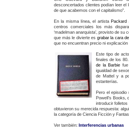
desconcertados clientes podían leer el 
de que acabemos con el capitalismo”.
En la misma línea, el artista
Packard 
centros comerciales los más dispar
‘madelman anarquista’, provisto de su c
que más le divierte es
grabar la cara de
que no encuentran precio ni explicación
Este tipo de act
finales de los 8
de la Barbie
fue 
igualdad de sexo
de Mattel y a po
estanterías.
Pero el episodio 
Powell’s Books, d
introducir folleto
obtuvieron su merecida respuesta: alguie
la categoría de Ciencia Ficción y Fantas
Ver también:
Interferencias urbanas