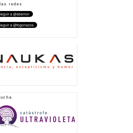
las redes
cucha