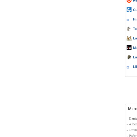
Re
Cu
Hi
Te
La
Ma
La
Li
Mec
- Dani
- Albe
- Guil
- Pedr