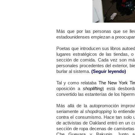
Más que por las personas que se lle
estadounidenses empiezan a preocuparse
Poetas que introducen sus libros autoe
lugares estratégicos de las tiendas, 
sección de comida. Cada vez son más 
personales procedentes del exterior, bi
burlar al sistema.
(Seguir leyendo)
Tal y como relataba
The New York Ti
oposición a
shoplifting
) está desbord
convertido las estanterías de los hiper
Más allá de la autopromoción improv
seriamente al
shopdropping
lo entiend
contra el consumismo. Hace tan solo u
de activistas de Oakland entró en un 
sección de ropa decenas de camisetas c
Che Guevara y Bakunin. Junto a l