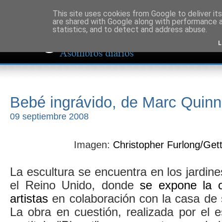
This site uses cookies from Google to deliver its
are shared with Google along with performance a
statistics, and to detect and address abuse.
L
Bebé ingrávido, de Marc Quinn
09 septiembre 2008
Imagen:
Christopher Furlong/Get
La escultura se encuentra en los jardin
el Reino Unido, donde
se expone la 
artistas
en colaboración con la casa de 
La obra en cuestión, realizada por el 