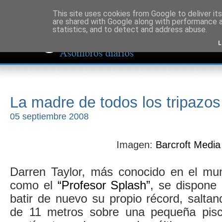
This site uses cookies from Google to deliver its
are shared with Google along with performance a
statistics, and to detect and address abuse.
L
La madre de todos los tripazos
05 septiembre 2008
Imagen:
Barcroft Media
Darren Taylor, más conocido en el mu
como el
“Profesor Splash”
, se dispone
batir de nuevo su propio récord, salta
de 11 metros sobre una pequeña pis