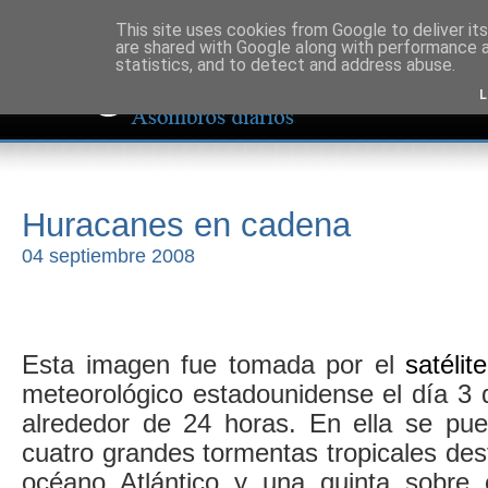
This site uses cookies from Google to deliver its
are shared with Google along with performance a
statistics, and to detect and address abuse.
L
Huracanes en cadena
04 septiembre 2008
Esta imagen fue tomada por el
satéli
meteorológico estadounidense el día 3 
alrededor de 24 horas. En ella se pu
cuatro grandes tormentas tropicales desf
océano Atlántico y una quinta sobre 