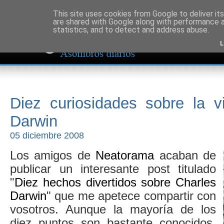
This site uses cookies from Google to deliver its
are shared with Google along with performance a
statistics, and to detect and address abuse.
L
Diez curiosidades sobre la v
Darwin
05 diciembre 2008
Los amigos de
Neatorama
acaban de
publicar un interesante post titulado
"
Diez hechos divertidos sobre Charles
Darwin
" que me apetece compartir con
vosotros. Aunque la mayoría de los
diez puntos son bastante conocidos,