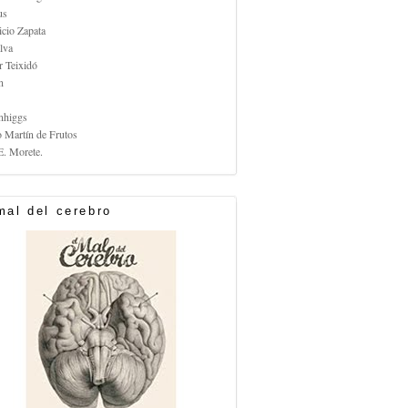
us
icio Zapata
lva
r Teixidó
n
nhiggs
o Martín de Frutos
E. Morete.
mal del cerebro