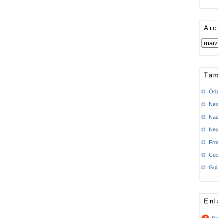
Arc
Tam
Órb
Nex
Nau
Neu
Fro
Cue
Guí
Enl