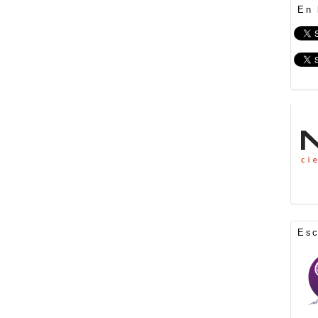
En 
Es