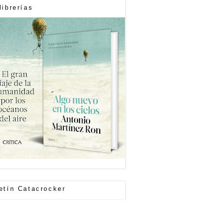
librerías
etín Catacrocker