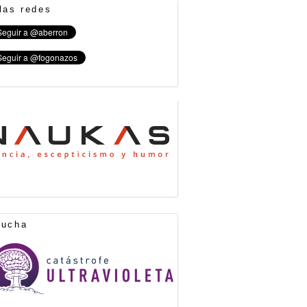
las redes
cucha