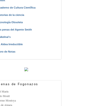
ddit
aderno de Cultura Científica
storias de la ciencia
cnología Obsoleta
s penas del Agente Smith
ikelnai's
 Aldea Irreductible
bro de Notas
enas de Fogonazos
el Marín
rto Montt
lermo Montoya
o de Alzaga