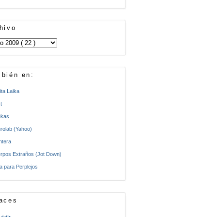
hivo
bién en:
ita Laika
t
kas
rolab (Yahoo)
ntera
rpos Extraños (Jot Down)
a para Perplejos
aces