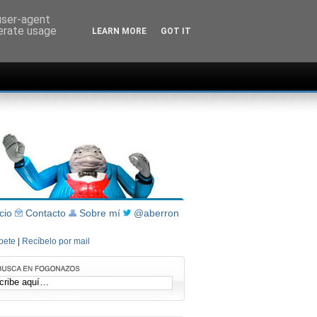
 user-agent
nerate usage
LEARN MORE
GOT IT
icio
Contacto
Sobre mí
@aberron
íbete
|
Recíbelo por mail