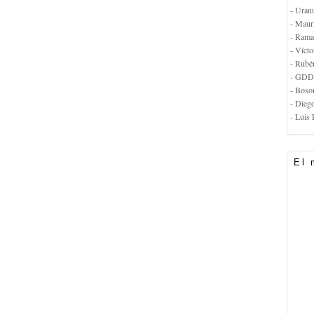
- Uran
- Maur
- Rama
- Vícto
- Rubé
- GDD
- Boso
- Dieg
- Luis 
El 