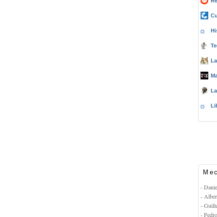
Re
Cu
Hi
Te
La
Ma
La
Li
Mec
- Dani
- Albe
- Guil
- Pedr