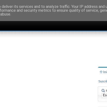
deliver its services and to analyze traffic. Your IP address and
formance and security metrics to ensure quality of service, ge
 abuse.
In
Suscr