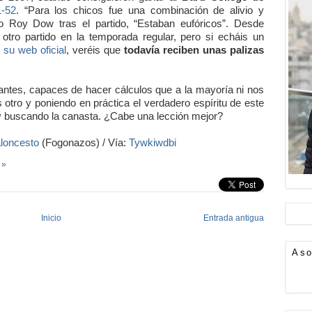
1-52
. “Para los chicos fue una combinación de alivio y
uipo Roy Dow tras el partido, “Estaban eufóricos”. Desde
tro partido en la temporada regular, pero si echáis un
 su web oficial
, veréis que
todavía reciben unas palizas
lantes, capaces de hacer cálculos que a la mayoría ni nos
s otro y poniendo en práctica el verdadero espíritu de este
 y buscando la canasta. ¿Cabe una lección mejor?
aloncesto
(Fogonazos) / Vía:
Tywkiwdbi
 »
Inicio
Entrada antigua
Aso