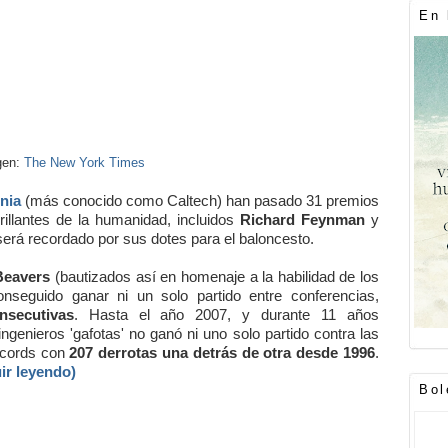
En 
gen:
The New York Times
rnia
(más conocido como Caltech) han pasado 31 premios
illantes de la humanidad, incluidos
Richard Feynman
y
será recordado por sus dotes para el baloncesto.
Beavers
(bautizados así en homenaje a la habilidad de los
nseguido ganar ni un solo partido entre conferencias,
nsecutivas
. Hasta el año 2007, y durante 11 años
ingenieros 'gafotas' no ganó ni uno solo partido contra las
récords con
207 derrotas una detrás de otra desde 1996
.
ir leyendo)
Bol