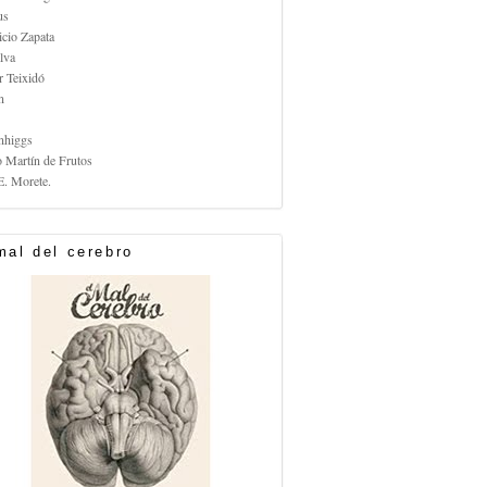
us
icio Zapata
lva
r Teixidó
n
nhiggs
o Martín de Frutos
E. Morete.
mal del cerebro