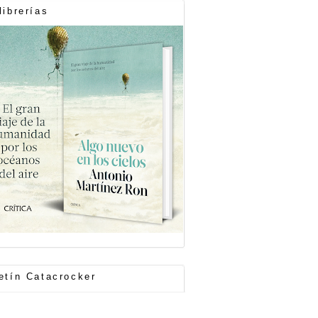
librerías
etín Catacrocker