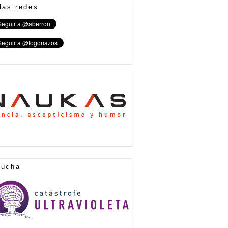
las redes
cucha