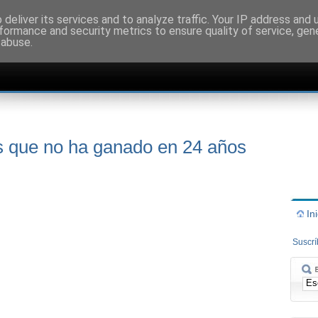
deliver its services and to analyze traffic. Your IP address and
formance and security metrics to ensure quality of service, ge
 abuse.
os que no ha ganado en 24 años
In
Suscr