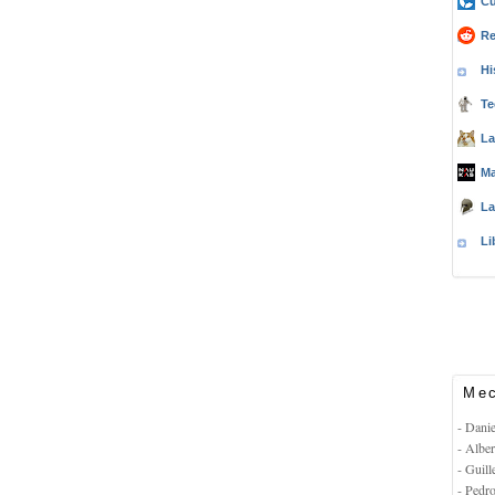
Cu
Re
Hi
Te
La
Ma
La
Li
Mec
- Dani
- Albe
- Guil
- Pedr