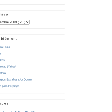
hivo
bién en:
ita Laika
t
kas
rolab (Yahoo)
ntera
rpos Extraños (Jot Down)
a para Perplejos
aces