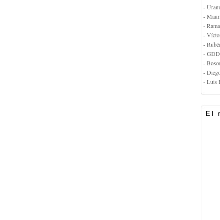
- Uran
- Maur
- Rama
- Vícto
- Rubé
- GDD
- Boso
- Dieg
- Luis 
El 