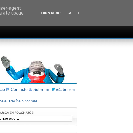
 user-agent
nerate usage
LEARN MORE
GOT IT
icio
Contacto
Sobre mí
@aberron
íbete
|
Recíbelo por mail