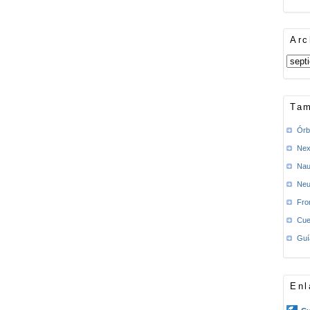
Arc
Tam
Órb
Nex
Nau
Neu
Fro
Cue
Guí
Enl