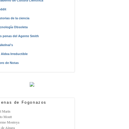
aderno de Cultura Científica
ddit
storias de la ciencia
cnología Obsoleta
s penas del Agente Smith
ikelnai's
 Aldea Irreductible
bro de Notas
enas de Fogonazos
el Marín
rto Montt
lermo Montoya
o de Alzaga