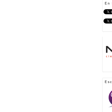
En 
Es