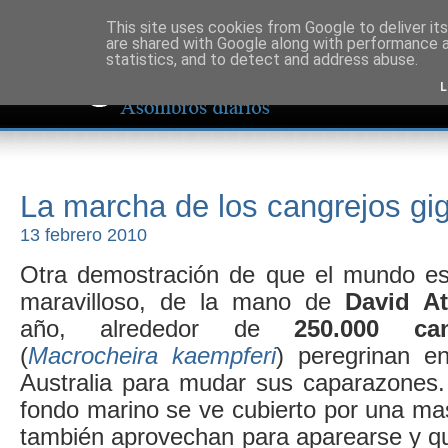
This site uses cookies from Google to deliver its
are shared with Google along with performance a
statistics, and to detect and address abuse.
L
La marcha de los cangrejos gi
13 febrero 2010
Otra demostración de que el mundo es
maravilloso, de la mano de
David A
año, alrededor de
250.000 ca
(
Macrocheira kaempferi
) peregrinan e
Australia para mudar sus caparazones. 
fondo marino se ve cubierto por una ma
también aprovechan para aparearse y q