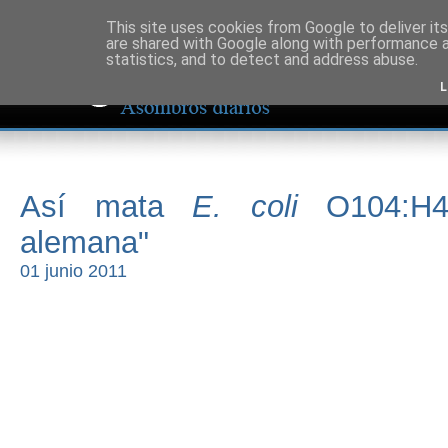
This site uses cookies from Google to deliver its
are shared with Google along with performance a
statistics, and to detect and address abuse.
L
Así mata
E. coli
O104:H4,
alemana"
01 junio 2011