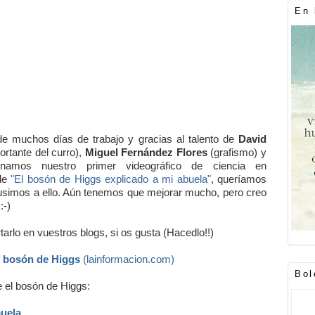
En 
de muchos días de trabajo y gracias al talento de
David
rtante del curro),
Miguel Fernández Flores
(grafismo) y
renamos nuestro primer videográfico de ciencia en
 de
"El bosón de Higgs explicado a mi abuela"
, queríamos
usimos a ello. Aún tenemos que mejorar mucho, pero creo
:-)
tarlo en vuestros blogs, si os gusta (Hacedlo!!)
l bosón de Higgs
(lainformacion.com)
Bol
e el bosón de Higgs:
buela