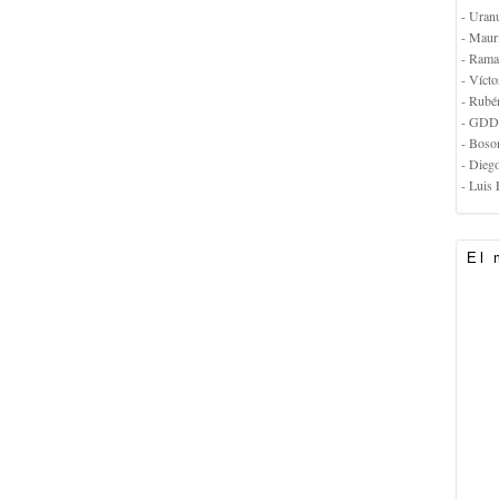
- Uran
- Maur
- Rama
- Vícto
- Rubé
- GDD
- Boso
- Dieg
- Luis 
El 