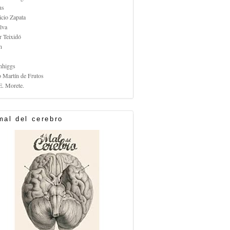
us
icio Zapata
lva
r Teixidó
n
nhiggs
o Martín de Frutos
E. Morete.
mal del cerebro