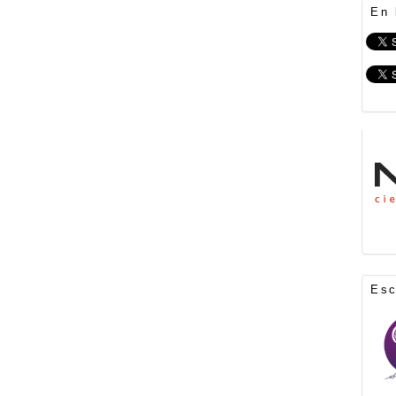
En 
Es