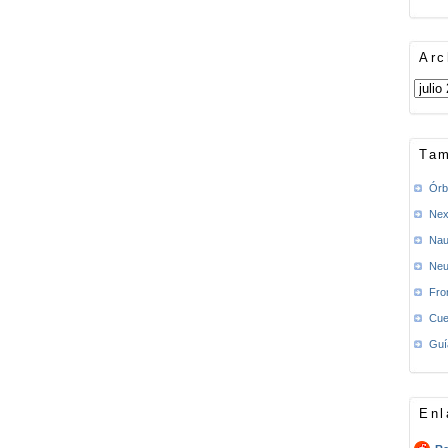
Arc
Tam
Órb
Nex
Nau
Neu
Fro
Cue
Guí
Enl