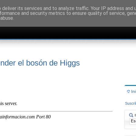
deliver its services and to analyze traffic. Your IP address and
formance and security metrics to ensure quality of service, ge
 abuse.
ender el bosón de Higgs
In
Suscr