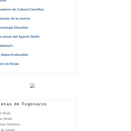
ddit
aderno de Cultura Científica
storias de la ciencia
cnología Obsoleta
s penas del Agente Smith
ikelnai's
 Aldea Irreductible
bro de Notas
enas de Fogonazos
el Marín
rto Montt
lermo Montoya
o de Alzaga