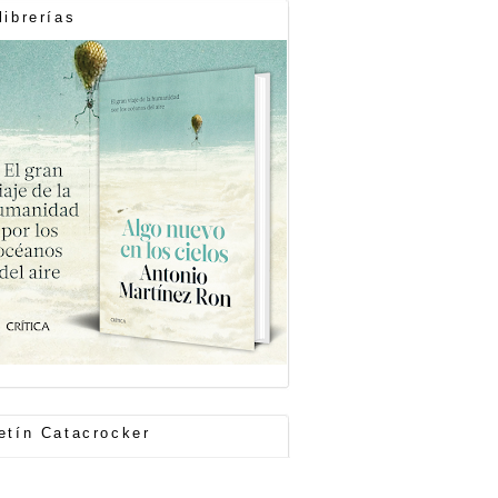
librerías
etín Catacrocker