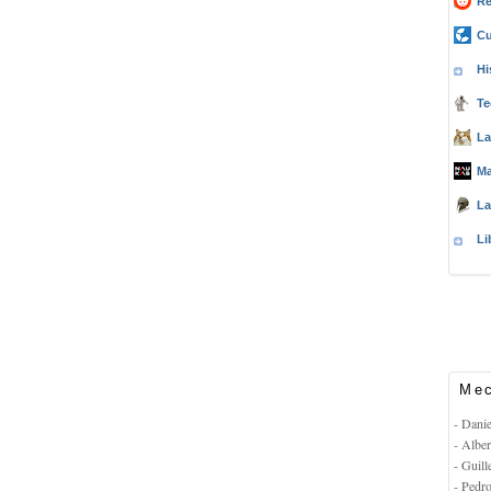
Re
Cu
Hi
Te
La
Ma
La
Li
Mec
- Dani
- Albe
- Guil
- Pedr