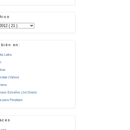
hivo
bién en:
ita Laika
t
kas
rolab (Yahoo)
ntera
rpos Extraños (Jot Down)
a para Perplejos
aces