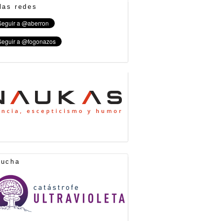
las redes
cucha