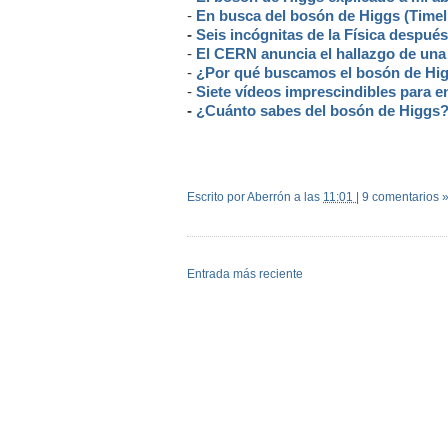
-
En busca del bosón de Higgs (Timeli
-
Seis incógnitas de la Física despué
-
El CERN anuncia el hallazgo de una 
-
¿Por qué buscamos el bosón de Hi
-
Siete vídeos imprescindibles para e
-
¿Cuánto sabes del bosón de Higgs? 
Escrito por Aberrón
a las
11:01
|
9 comentarios 
Entrada más reciente