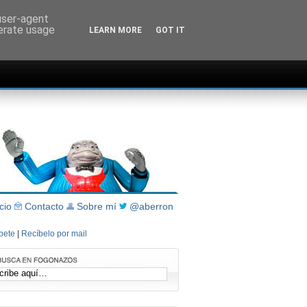
 user-agent
nerate usage
LEARN MORE
GOT IT
icio
Contacto
Sobre mí
@aberron
íbete
|
Recíbelo por mail