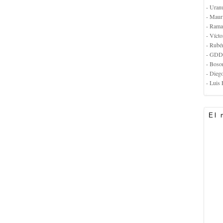
- Uran
- Maur
- Rama
- Vícto
- Rubé
- GDD
- Boso
- Dieg
- Luis 
El 