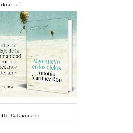
librerías
etín Catacrocker