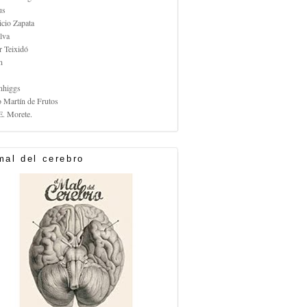
us
icio Zapata
lva
r Teixidó
n
nhiggs
o Martín de Frutos
E. Morete.
mal del cerebro