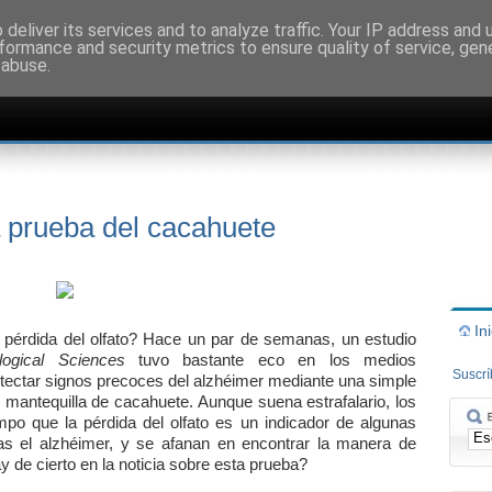
deliver its services and to analyze traffic. Your IP address and
formance and security metrics to ensure quality of service, ge
 abuse.
a prueba del cacahuete
In
a pérdida del olfato? Hace un par de semanas, un estudio
logical Sciences
tuvo bastante eco en los medios
Suscr
tectar signos precoces del alzhéimer mediante una simple
 mantequilla de cacahuete. Aunque suena estrafalario, los
mpo que la pérdida del olfato es un indicador de algunas
as el alzhéimer, y se afanan en encontrar la manera de
 de cierto en la noticia sobre esta prueba?