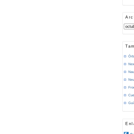
Arc
Tam
Órb
Nex
Nau
Neu
Fro
Cue
Guí
Enl