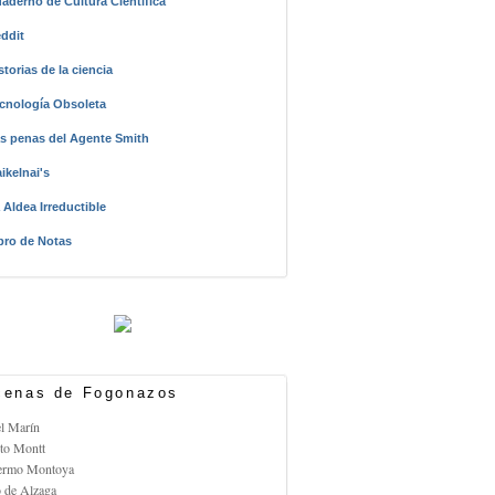
aderno de Cultura Científica
ddit
storias de la ciencia
cnología Obsoleta
s penas del Agente Smith
ikelnai's
 Aldea Irreductible
bro de Notas
enas de Fogonazos
el Marín
rto Montt
lermo Montoya
o de Alzaga