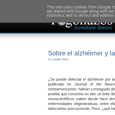
This site uses cookies from Google to 
are shared with Google along with per
statistics, and to detect and address
Sobre el alzhéimer y l
31 octubre 2013
¿Se puede detectar el alzhéimer por l
publicado en
Journal of the Neuro
norteamericanos: habían conseguido de
prueba que consistía en oler un bote de
neurocientíficos saben desde hace tie
enfermedades degenerativas, entre ell
detectarlas precozmente. Pero, ¿qué hay