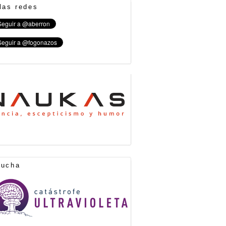
las redes
cucha