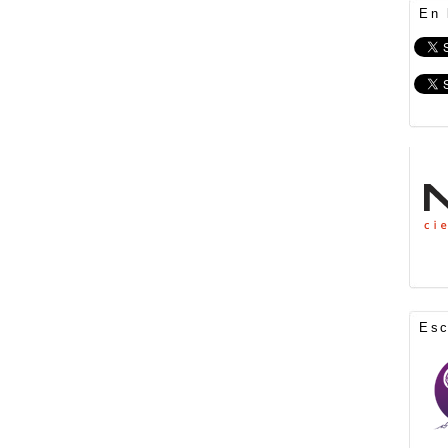
En 
Es