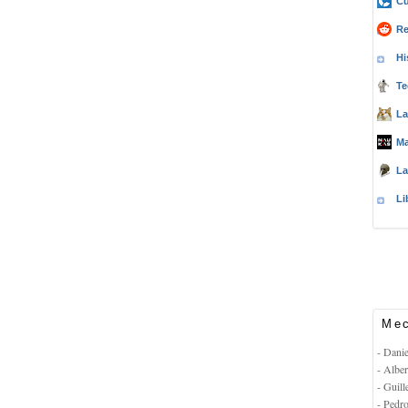
Cu
Re
Hi
Te
La
Ma
La
Li
Mec
- Dani
- Albe
- Guil
- Pedr