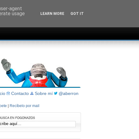
 user-agent
nerate usage
LEARN MORE
GOT IT
icio
Contacto
Sobre mí
@aberron
íbete
|
Recíbelo por mail