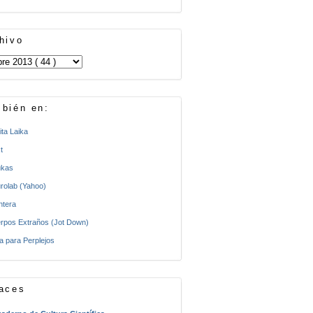
hivo
bién en:
ita Laika
t
kas
rolab (Yahoo)
ntera
rpos Extraños (Jot Down)
a para Perplejos
aces