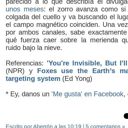
parecido a lo que describía el divulg
unos meses
: el zorro avanza como si 
colgada del cuello y va buscando el lug
el campo magnético coinciden. Una vez 
por ambos canales, sabe exactamente 
qué fuerza caer sobre la merienda q
ruido bajo la nieve.
Referencias:
'You're Invisible, But I'
(NPR) y
Foxes use the Earth’s ma
targeting system
(Ed Yong)
* Ey, danos un
'Me gusta' en Facebook
,
Escrito por Aberrón
a las
10:19
|
5 comentarios »