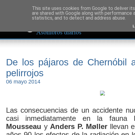
This site uses cookies from Google to deliver its
are shared with Google along with performance a
statistics, and to detect and address abuse.
L
De los pájaros de Chernóbil a
pelirrojos
06 mayo 2014
Las consecuencias de un accidente nuc
casi inmediatamente en la fauna 
Mousseau
y
Anders P. Møller
llevan e
años 90 los efectos de la radiación en l