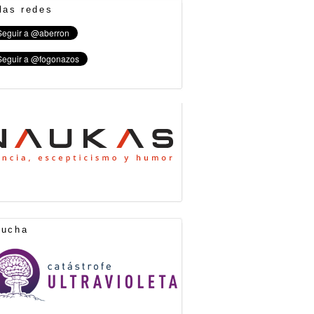
las redes
cucha