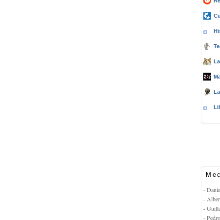
Re
Cu
Hi
Te
La
Ma
La
Li
Mec
- Dani
- Albe
- Guil
- Pedr