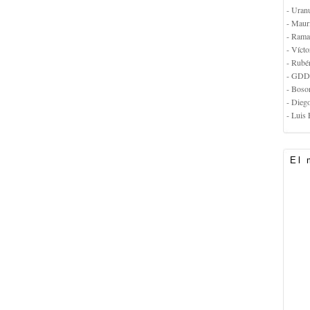
- Uran
- Maur
- Rama
- Vícto
- Rubé
- GDD
- Boso
- Dieg
- Luis 
El 