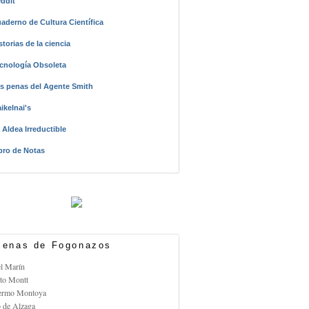
ddit
aderno de Cultura Científica
storias de la ciencia
cnología Obsoleta
s penas del Agente Smith
ikelnai's
 Aldea Irreductible
bro de Notas
enas de Fogonazos
el Marín
rto Montt
lermo Montoya
o de Alzaga