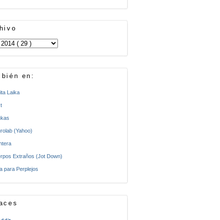
hivo
bién en:
ita Laika
t
kas
rolab (Yahoo)
ntera
rpos Extraños (Jot Down)
a para Perplejos
aces