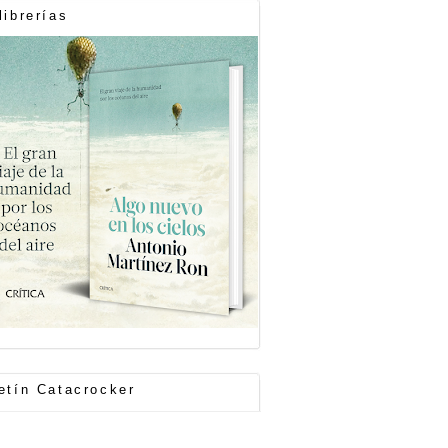
librerías
etín Catacrocker