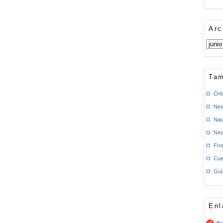
Arc
Tam
Órb
Nex
Nau
Neu
Fro
Cue
Guí
Enl