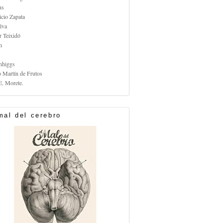
us
icio Zapata
lva
r Teixidó
n
nhiggs
o Martín de Frutos
E. Morete.
mal del cerebro