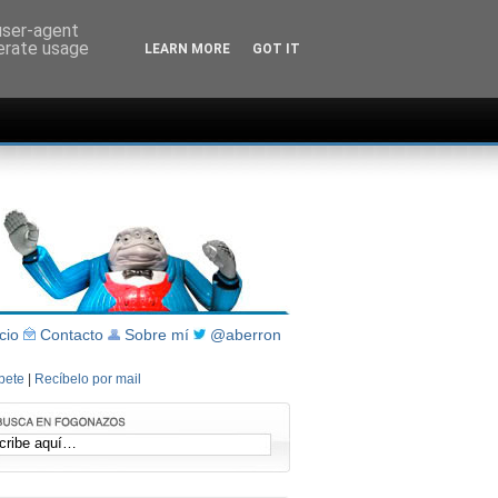
 user-agent
nerate usage
LEARN MORE
GOT IT
icio
Contacto
Sobre mí
@aberron
íbete
|
Recíbelo por mail