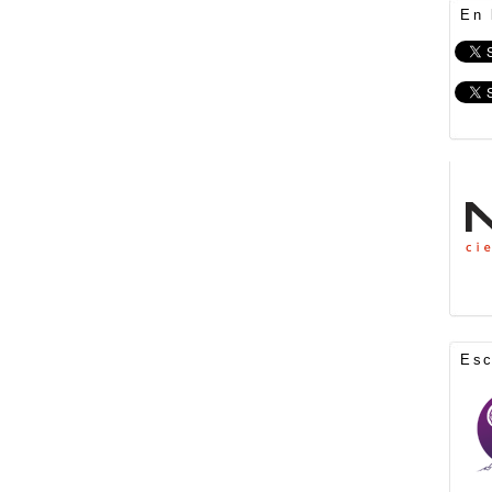
En 
Es