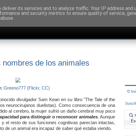
deliver its services and to analyze traffic. Your IP address and
formance and security metrics to ensure quality of service, ge
 abuse.
s nombres de los animales
n:
Greeno777 (Flickr, CC)
In
conocido divulgador Sam Kean en su libro "The Tale of the
Suscr
los neurocirujanos duelistas). Como consecuencia de una
ido al cerebro, la mujer sufrió un daño cerebral muy poco
apacidad para distinguir o reconocer animales
. Aunque
, y el resto de sus funciones cognitivas parecían intactas,
foto de un animal era incapaz de saber qué estaba viendo.