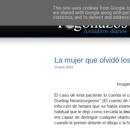
This site uses cookies from Google to 
are shared with Google along with per
statistics, and to detect and address
La mujer que olvidó lo
24 junio 2014
Image
El caso de esta paciente lo cuenta el 
Dueling Neurosurgeons" (El cuento de 
infección de herpes que se había extend
habitual que le dejó como secuela la
inc
era capaz de distinguir cualquier objeto
cuando le ponían delante el dibujo o la 