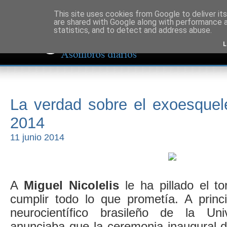
This site uses cookies from Google to deliver its
are shared with Google along with performance a
statistics, and to detect and address abuse.
L
La verdad sobre el exoesquel
2014
11 junio 2014
A
Miguel Nicolelis
le ha pillado el t
cumplir todo lo que prometía. A princ
neurocientífico brasileño de la Un
anunciaba que la ceremonia inaugural d