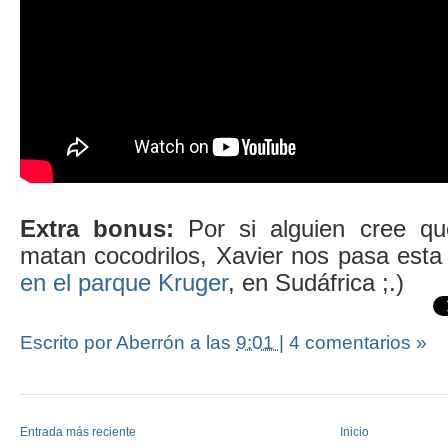
Extra bonus:
Por si alguien cree qu
matan cocodrilos, Xavier nos pasa est
en el parque Kruger
, en Sudáfrica ;.)
Escrito por Aberrón
a las
9:01
|
4 comentarios »
Entrada más reciente
Inicio