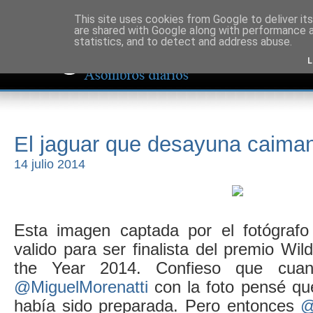
This site uses cookies from Google to deliver its
are shared with Google along with performance a
statistics, and to detect and address abuse.
L
El jaguar que desayuna caiman
14 julio 2014
Esta imagen captada por el fotógrafo
valido para ser finalista del premio Wil
the Year 2014. Confieso que cua
@MiguelMorenatti
con la foto pensé qu
había sido preparada. Pero entonces
@